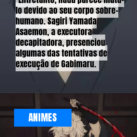
lo devido ao seu corpo sobre-
lo devido ao seu corpo sobre-
humano. Sagiri Yamada
humano. Sagiri Yamada
Asaemon, a executora
Asaemon, a executora
decapitadora, presenciou
decapitadora, presenciou
algumas das tentativas de
algumas das tentativas de
execução de Gabimaru.
execução de Gabimaru.
ANIMES