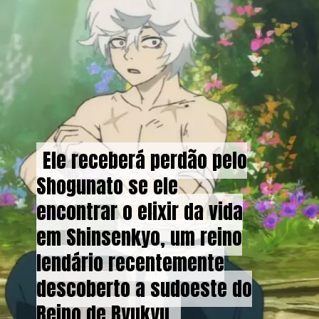
Ele receberá perdão pelo
Ele receberá perdão pelo
Shogunato se ele
Shogunato se ele
encontrar o elixir da vida
encontrar o elixir da vida
em Shinsenkyo, um reino
em Shinsenkyo, um reino
lendário recentemente
lendário recentemente
descoberto a sudoeste do
descoberto a sudoeste do
Reino de Ryukyu.
Reino de Ryukyu.