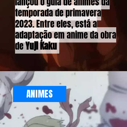
lançou o guia de animes da
lançou o guia de animes da
temporada de primavera
temporada de primavera
2023. Entre eles, está a
2023. Entre eles, está a
adaptação em anime da obra
adaptação em anime da obra
de
de
Yuji Kaku
Yuji Kaku
ANIMES