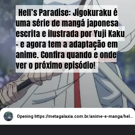
Hell’s Paradise: Jigokuraku é
Hell’s Paradise: Jigokuraku é
uma série de mangá japonesa
uma série de mangá japonesa
escrita e ilustrada por Yuji Kaku
escrita e ilustrada por Yuji Kaku
- e agora tem a adaptação em
- e agora tem a adaptação em
anime. Confira quando e onde
anime. Confira quando e onde
ver o próximo episódio!
ver o próximo episódio!
Opening
https://metagalaxia.com.br/anime-e-manga/hells-paradise-episodio-7-quando-e-onde-assistir/