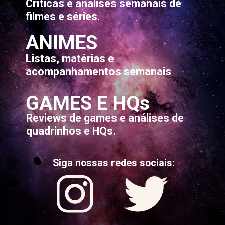
Críticas e análises semanais de
filmes e séries.
ANIMES
Listas, matérias e
acompanhamentos semanais
GAMES E HQs
Reviews de games e análises de
quadrinhos e HQs.
Siga nossas redes sociais: