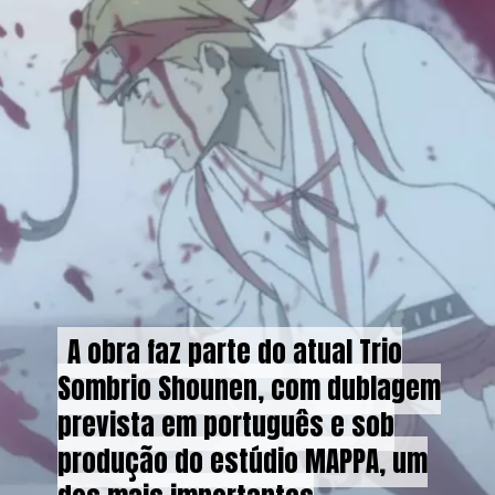
A obra faz parte do atual Trio
A obra faz parte do atual Trio
Sombrio Shounen, com dublagem
Sombrio Shounen, com dublagem
prevista em português e sob
prevista em português e sob
produção do estúdio MAPPA, um
produção do estúdio MAPPA, um