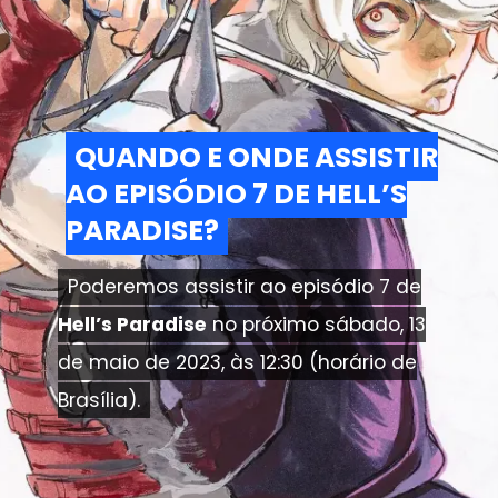
QUANDO E ONDE ASSISTIR
QUANDO E ONDE ASSISTIR
AO EPISÓDIO 7 DE HELL’S
AO EPISÓDIO 7 DE HELL’S
PARADISE?
PARADISE?
Poderemos assistir ao episódio 7 de
Poderemos assistir ao episódio 7 de
Hell’s Paradise
Hell’s Paradise
no próximo sábado, 13
no próximo sábado, 13
de maio de 2023, às 12:30 (horário de
de maio de 2023, às 12:30 (horário de
Brasília).
Brasília).