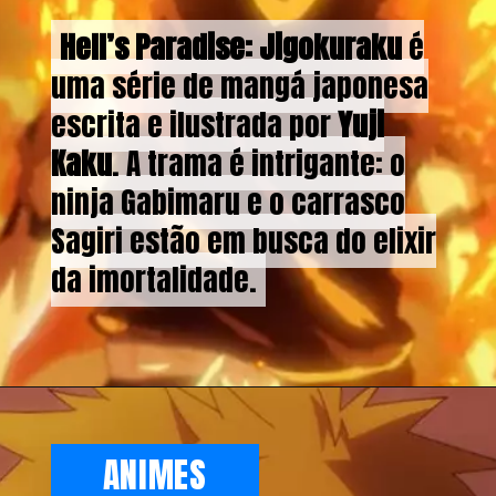
Hell’s Paradise: Jigokuraku
Hell’s Paradise: Jigokuraku
é
é
uma série de mangá japonesa
uma série de mangá japonesa
escrita e ilustrada por
escrita e ilustrada por
Yuji
Yuji
Kaku
Kaku
. A trama é intrigante: o
. A trama é intrigante: o
ninja Gabimaru e o carrasco
ninja Gabimaru e o carrasco
Sagiri estão em busca do elixir
Sagiri estão em busca do elixir
da imortalidade.
da imortalidade.
ANIMES