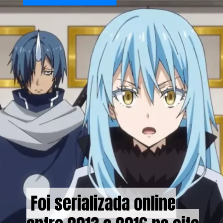
Foi serializada online
Foi serializada online