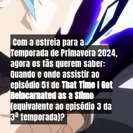
Com a estreia para a
Com a estreia para a
Temporada de Primavera 2024,
Temporada de Primavera 2024,
agora os fãs querem saber:
agora os fãs querem saber:
Quando e onde assistir ao
Quando e onde assistir ao
episódio 51 de
episódio 51 de
That Time I Got
That Time I Got
Reincarnated as a Slime
Reincarnated as a Slime
(equivalente ao episódio 3 da
(equivalente ao episódio 3 da
3ª temporada)?
3ª temporada)?