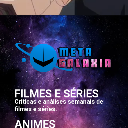
Opening
https://metagalaxia.com.br/anime-e-manga/quando-e-onde-assistir-ao-episodio-51-de-that-time-i-got-reincarnated-as-a-slime/
FILMES E SÉRIES
Críticas e análises semanais de
filmes e séries.
ANIMES