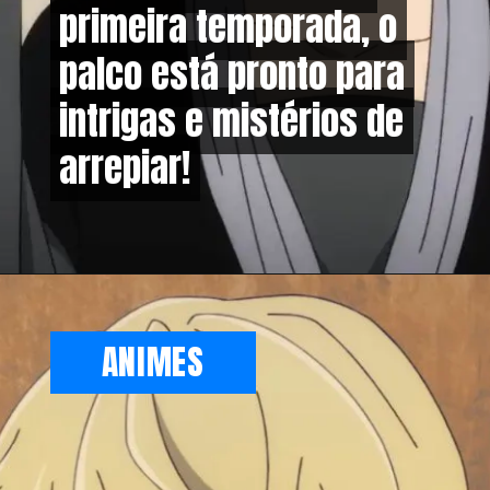
primeira temporada, o
primeira temporada, o
palco está pronto para
palco está pronto para
intrigas e mistérios de
intrigas e mistérios de
arrepiar!
arrepiar!
ANIMES