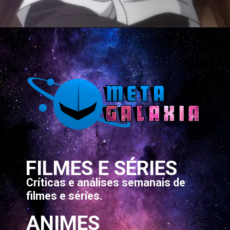
Opening
https://metagalaxia.com.br/anime-e-manga/quando-e-onde-assistir-ao-episodio-6-da-2a-temporada-de-tower-of-god/
FILMES E SÉRIES
Críticas e análises semanais de
filmes e séries.
ANIMES