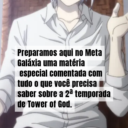
Preparamos aqui no Meta
Preparamos aqui no Meta
Galáxia uma matéria
Galáxia uma matéria
especial comentada com
especial comentada com
tudo o que você precisa
tudo o que você precisa
saber sobre a 2ª temporada
saber sobre a 2ª temporada
de Tower of God.
de Tower of God.