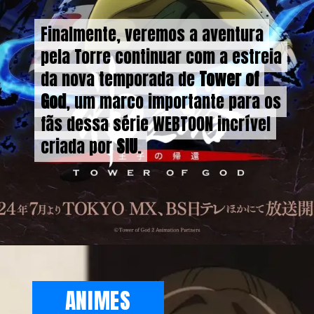
Finalmente, veremos a aventura
Finalmente, veremos a aventura
pela Torre continuar com a estreia
pela Torre continuar com a estreia
da nova temporada de
da nova temporada de
Tower of
Tower of
God
God
, um marco importante para os
, um marco importante para os
fãs dessa série WEBTOON incrível
fãs dessa série WEBTOON incrível
criada por
criada por
SIU
SIU
.
.
ANIMES