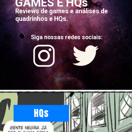
GAMES E HQs
Reviews de games e análises de
quadrinhos e HQs.
Siga nossas redes sociais:
HQs