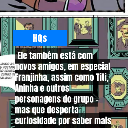
HQs
Ele também está com
Ele também está com
novos amigos, em especial
novos amigos, em especial
Franjinha, assim como Titi,
Franjinha, assim como Titi,
Aninha e outros
Aninha e outros
personagens do grupo –
personagens do grupo –
mas que desperta
mas que desperta
curiosidade por saber mais
curiosidade por saber mais