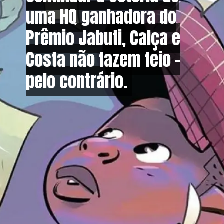
uma HQ ganhadora do
uma HQ ganhadora do
Prêmio Jabuti, Calça e
Prêmio Jabuti, Calça e
Costa não fazem feio –
Costa não fazem feio –
pelo contrário.
pelo contrário.