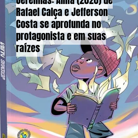
Jeremias: Alma (2020) de
Jeremias: Alma (2020) de
Rafael Calça e Jefferson
Rafael Calça e Jefferson
Costa se aprofunda no
Costa se aprofunda no
protagonista e em suas
protagonista e em suas
raízes
raízes