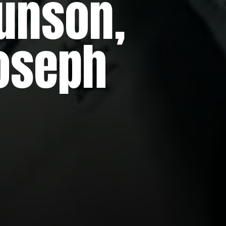
Munson,
Joseph