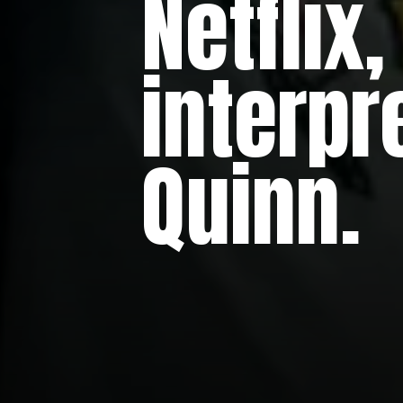
Netflix
interpr
Quinn.