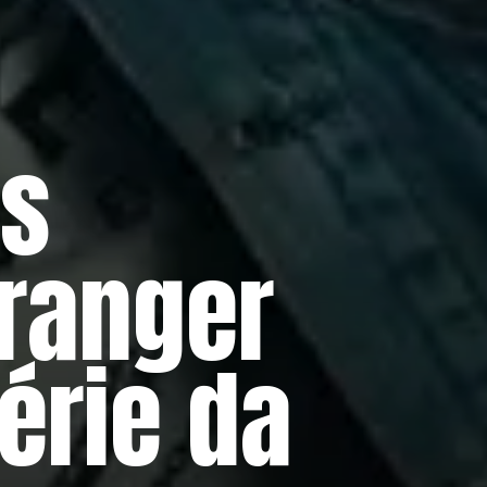
es
ranger
érie da