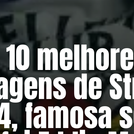
 10 melhor
agens de St
4, famosa s