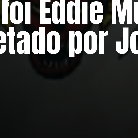
, foi Eddie 
etado por 