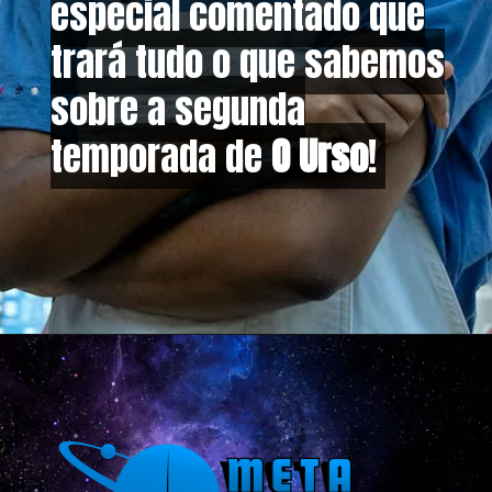
especial comentado que
especial comentado que
trará tudo o que sabemos
trará tudo o que sabemos
sobre a segunda
sobre a segunda
temporada de
temporada de
O Urso
O Urso
!
!
Opening
https://metagalaxia.com.br/series/tudo-sobre-a-segunda-temporada-de-o-urso/