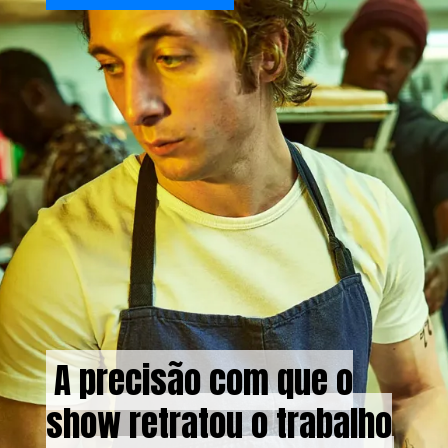
A precisão com que o
A precisão com que o
show retratou o trabalho
show retratou o trabalho