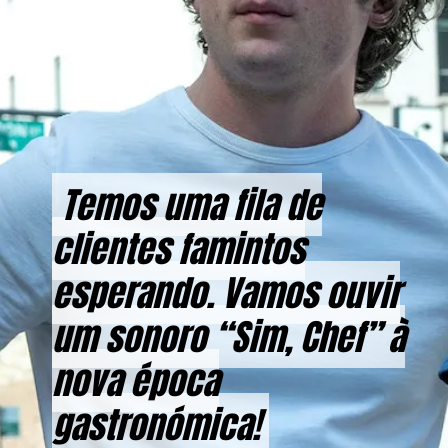
Temos uma fila de
Temos uma fila de
clientes famintos
clientes famintos
esperando. Vamos ouvir
esperando. Vamos ouvir
um sonoro “Sim, Chef” à
um sonoro “Sim, Chef” à
nova época
nova época
gastronómica!
gastronómica!