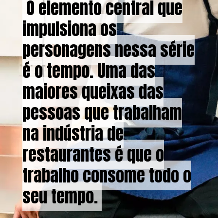
O elemento central que
O elemento central que
impulsiona os
impulsiona os
personagens nessa série
personagens nessa série
é o tempo. Uma das
é o tempo. Uma das
maiores queixas das
maiores queixas das
pessoas que trabalham
pessoas que trabalham
na indústria de
na indústria de
restaurantes é que o
restaurantes é que o
trabalho consome todo o
trabalho consome todo o
seu tempo.
seu tempo.