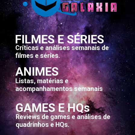
FILMES E SÉRIES
Críticas e análises semanais de
filmes e séries.
ANIMES
Listas, matérias e
acompanhamentos semanais
GAMES E HQs
Reviews de games e análises de
quadrinhos e HQs.