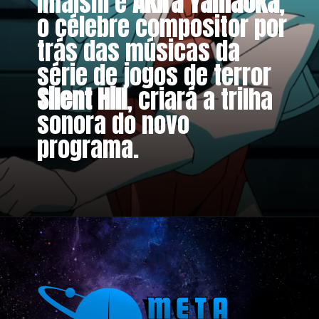
Imaishi e
Akira Yamaoka
,
o célebre compositor por
trás das músicas da
série de jogos de terror
Silent Hill
, criará a trilha
sonora do novo
programa.