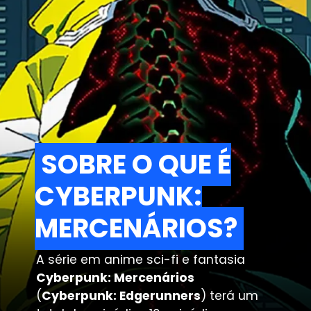
SOBRE O QUE É
SOBRE O QUE É
CYBERPUNK:
CYBERPUNK:
MERCENÁRIOS?
MERCENÁRIOS?
A série em anime sci-fi e fantasia
Cyberpunk: Mercenários
(
Cyberpunk: Edgerunners
) terá um