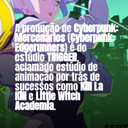
A produção de
Cyberpunk:
Mercenários
(
Cyberpunk:
Edgerunners
) é do
estúdio
TRIGGER
,
aclamado estúdio de
animação por trás de
sucessos como
Kill La
Kill
e
Little Witch
Academia
.