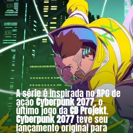
A série é inspirada no RPG de
ação
Cyberpunk 2077
, o
último jogo da
CD Projekt
.
Cyberpunk 2077
teve seu
lançamento original para