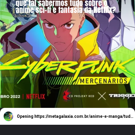
que tal sabermos tudo sobre o
anime sci-fi e fantasia da
Netflix
?
Opening
https://metagalaxia.com.br/anime-e-manga/tudo-sobre-cyberpunk-mercenarios-da-netflix/