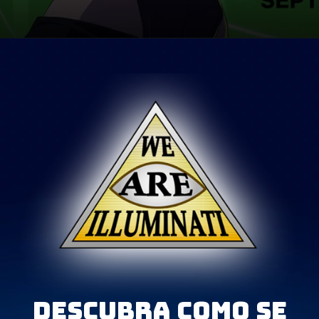
Opening
https://metagalaxia.com.br/anime-e-manga/tudo-sobre-cyberpunk-mercenarios-da-netflix/
Descubra como se