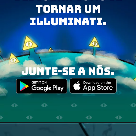
tornar um
Illuminati.
junte-se a nós.
Opening
https://illuminati.sng.link/Dzf7i/crx6?_smtype=3