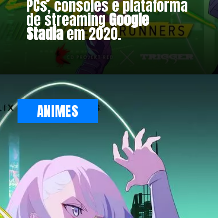
PCs, consoles e plataforma
de streaming
Google
Stadia
em 2020.
Opening
https://metagalaxia.com.br/anime-e-manga/tudo-sobre-cyberpunk-mercenarios-da-netflix/
ANIMES