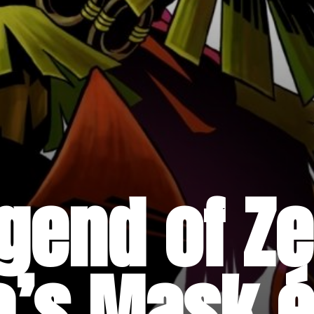
gend of Zel
’s Mask é