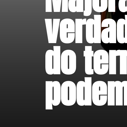
verdad
do ter
podem