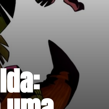
da: 
 uma 