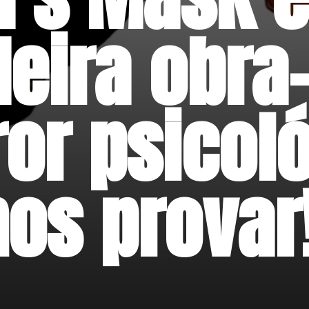
eira obra-
ror psicoló
os provar