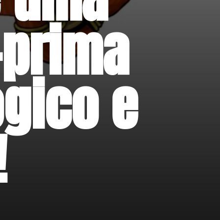
prima 
gico e 
!