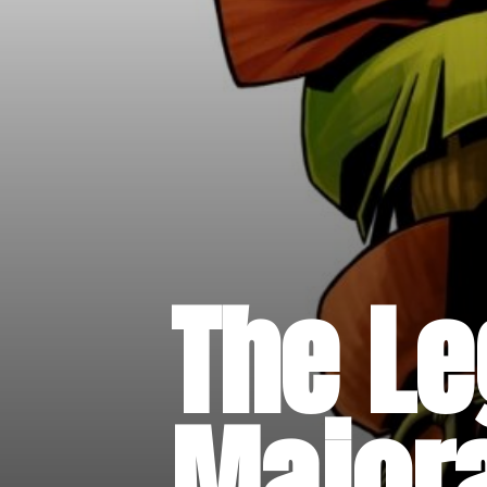
The Le
Majora