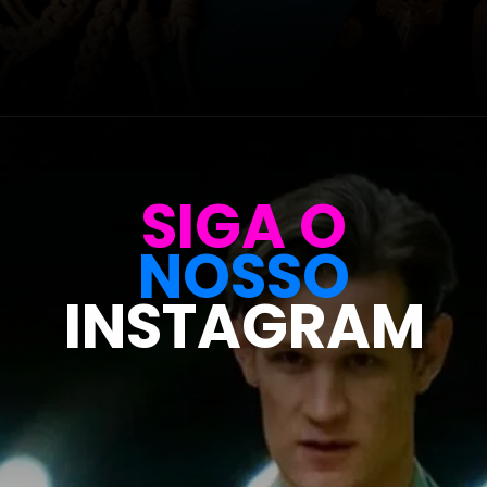
Opening
https://metagalaxia.com.br/series/5-curiosidades-sobre-matt-smith-o-daemon-targaryen-de-house-of-the-dragon/
SIGA O
NOSSO
INSTAGRAM