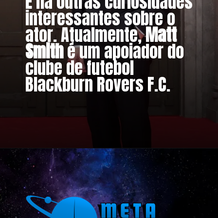
E há outras curiosidades
interessantes sobre o
ator. Atualmente,
Matt
Smith
é um apoiador do
clube de futebol
Blackburn Rovers F.C.
Opening
https://metagalaxia.com.br/series/5-curiosidades-sobre-matt-smith-o-daemon-targaryen-de-house-of-the-dragon/