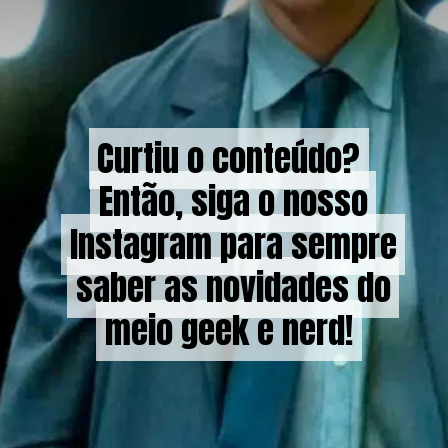
Curtiu o conteúdo?
Curtiu o conteúdo?
Então, siga o nosso
Então, siga o nosso
Instagram para sempre
Instagram para sempre
saber as novidades do
saber as novidades do
meio geek e nerd!
meio geek e nerd!