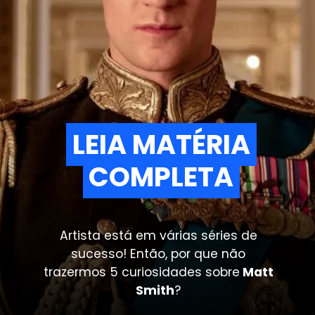
LEIA MATÉRIA
LEIA MATÉRIA
COMPLETA
COMPLETA
Artista está em várias séries de
sucesso! Então, por que não
trazermos 5 curiosidades sobre
Matt
Smith
?