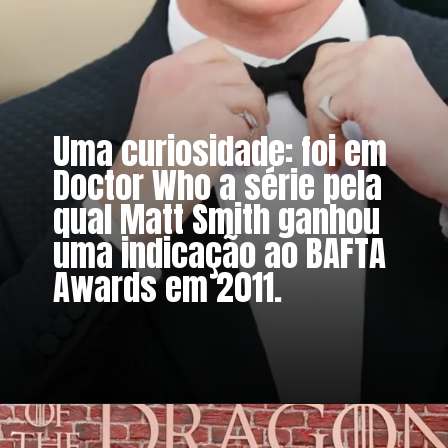
Uma curiosidade: foi em
Doctor Who a série pela
qual Matt Smith ganhou
uma indicação ao BAFTA
Awards em 2011.
Opening
https://metagalaxia.com.br/series/5-curiosidades-sobre-matt-smith-o-daemon-targaryen-de-house-of-the-dragon/