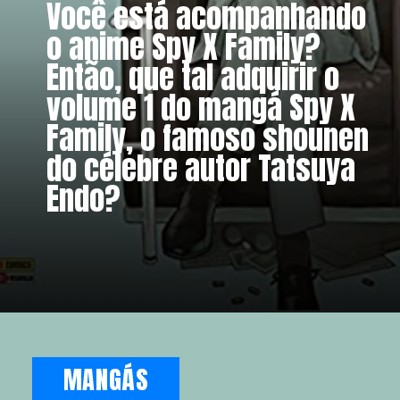
Você está acompanhando 
o anime Spy X Family? 
Então, que tal adquirir o 
volume 1 do mangá Spy X 
Family, o famoso shounen 
do célebre autor Tatsuya 
Endo?
MANGÁS