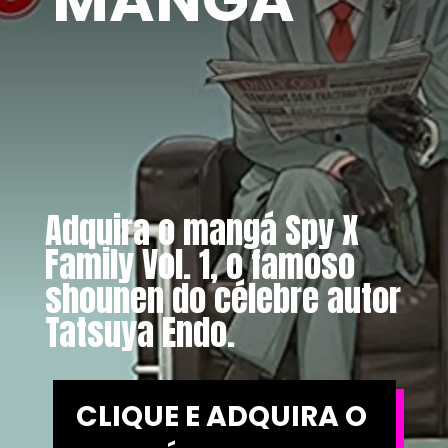
Adquira o mangá Spy X 
Family Vol. 1, o famoso 
shounen do célebre autor 
CLIQUE E ADQUIRA O 