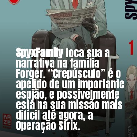
SpyxFamily
 foca sua a 
narrativa na família 
Forger. “Crepúsculo” é o 
apelido de um importante 
espião, e possivelmente 
está na sua missão mais 
difícil até agora, a 
Operação Strix.