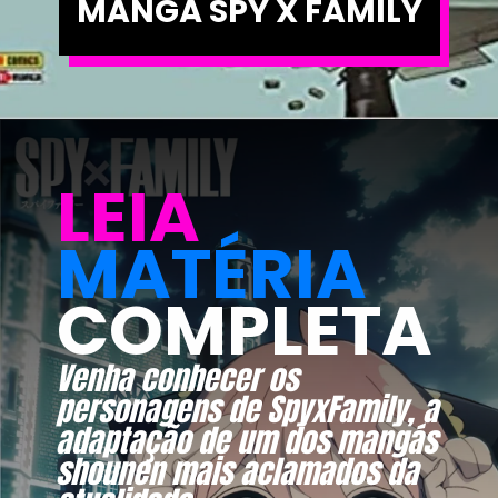
MANGÁ SPY X FAMILY
LEIA
MATÉRIA
COMPLETA
Venha conhecer os 
personagens de SpyxFamily, a 
adaptação de um dos mangás 
shounen mais aclamados da 