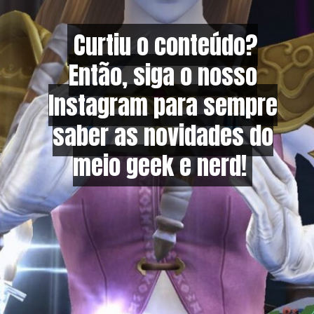
Curtiu o conteúdo?
Curtiu o conteúdo?
Então, siga o nosso
Então, siga o nosso
Instagram para sempre
Instagram para sempre
saber as novidades do
saber as novidades do
meio geek e nerd!
meio geek e nerd!