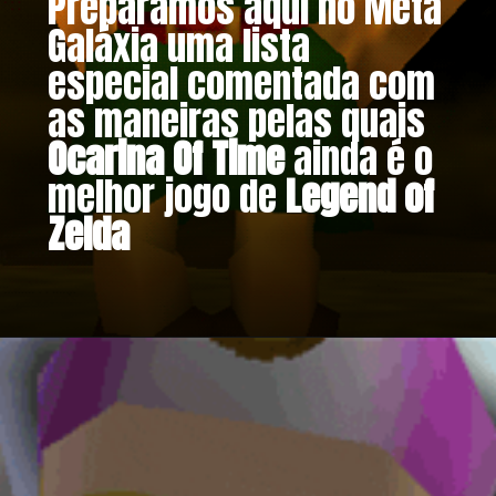
Preparamos aqui no Meta
Galáxia uma lista
especial comentada com
as maneiras pelas quais
Ocarina Of Time
ainda é o
melhor jogo de
Legend of
Zelda
Opening
https://metagalaxia.com.br/games/10-maneiras-pelas-quais-ocarina-of-time-ainda-e-o-melhor-jogo-de-legend-of-zelda/