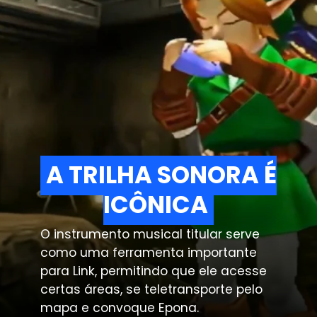
A TRILHA SONORA É
A TRILHA SONORA É
ICÔNICA
ICÔNICA
O instrumento musical titular serve
como uma ferramenta importante
para Link, permitindo que ele acesse
certas áreas, se teletransporte pelo
mapa e convoque Epona.