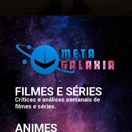
Opening
https://metagalaxia.com.br/games/10-maneiras-pelas-quais-ocarina-of-time-ainda-e-o-melhor-jogo-de-legend-of-zelda/
FILMES E SÉRIES
Críticas e análises semanais de
filmes e séries.
ANIMES