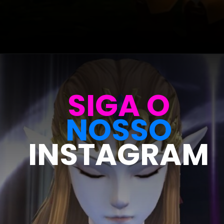
Opening
https://metagalaxia.com.br/games/10-maneiras-pelas-quais-ocarina-of-time-ainda-e-o-melhor-jogo-de-legend-of-zelda/
SIGA O
NOSSO
INSTAGRAM