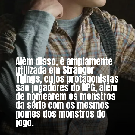
Além disso, é amplamente
utilizada em
Stranger
Things
, cujos protagonistas
são jogadores do RPG, além
de nomearem os monstros
da série com os mesmos
nomes dos monstros do
jogo.