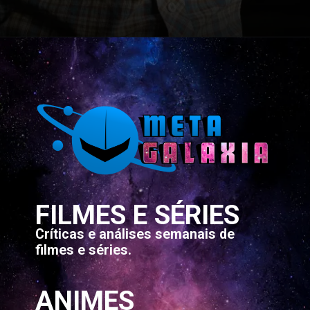
Opening
https://metagalaxia.com.br/filmes/conheca-o-elenco-de-dungeons-dragons-honra-entre-rebeldes-2023/
FILMES E SÉRIES
Críticas e análises semanais de
filmes e séries.
ANIMES