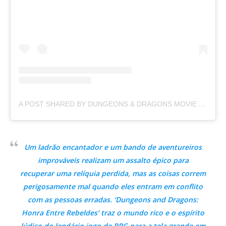
A POST SHARED BY DUNGEONS & DRAGONS MOVIE (@DUNGEONSANDDRAGONSMOVIE)
Um ladrão encantador e um bando de aventureiros
improváveis realizam um assalto épico para
recuperar uma relíquia perdida, mas as coisas correm
perigosamente mal quando eles entram em conflito
com as pessoas erradas. ‘Dungeons and Dragons:
Honra Entre Rebeldes’ traz o mundo rico e o espírito
lúdico do lendário jogo de RPG para a tela grande em