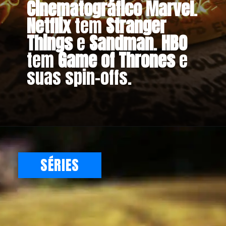
Cinematográfico Marvel
.
Netflix
tem
Stranger
Things
e
Sandman
.
HBO
tem
Game of Thrones
e
suas spin-offs.
SÉRIES