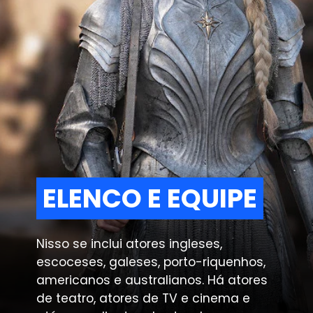
ELENCO E EQUIPE
ELENCO E EQUIPE
Nisso se inclui atores ingleses,
escoceses, galeses, porto-riquenhos,
americanos e australianos. Há atores
de teatro, atores de TV e cinema e