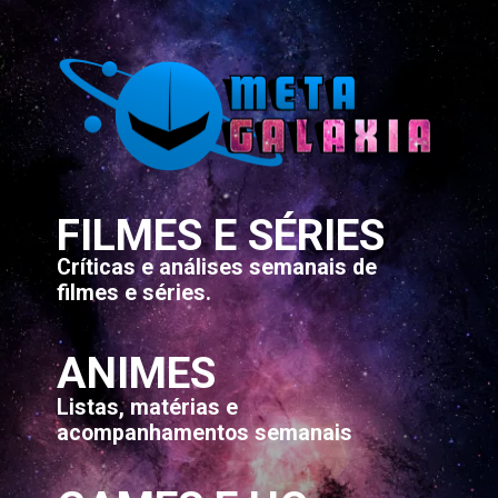
FILMES E SÉRIES
Críticas e análises semanais de
filmes e séries.
ANIMES
Listas, matérias e
acompanhamentos semanais