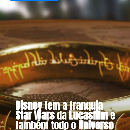
Disney
tem a franquia
Star Wars
da
Lucasfilm
e
também todo o
Universo