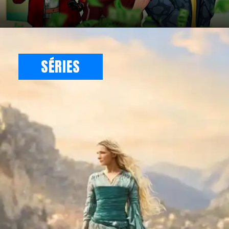
Opening
https://bidwars2.sng.link/Dq1c4/pieo/gjct
SÉRIES