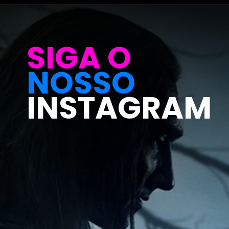
Opening
https://metagalaxia.com.br/series/guia-de-aneis-de-poder-noticias-criticas-teorias-e-rumores/
SIGA O
NOSSO
INSTAGRAM