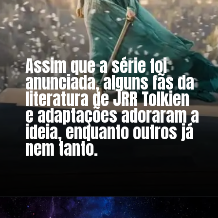
Assim que a série foi
anunciada, alguns fãs da
literatura de JRR Tolkien
e adaptações adoraram a
ideia, enquanto outros já
nem tanto.
Opening
https://metagalaxia.com.br/series/guia-de-aneis-de-poder-noticias-criticas-teorias-e-rumores/