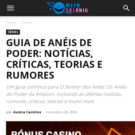
Home
Séries
SÉRIES
GUIA DE ANÉIS DE
PODER: NOTÍCIAS,
CRÍTICAS, TEORIAS E
RUMORES
Um guia contínuo para O Senhor dos Anéis: Os Anéis
do Poder da Amazon, incluindo as últimas notícias,
rumores, críticas, teorias e muito mais.
por
Austra Caroline
-
novembro 28, 2024