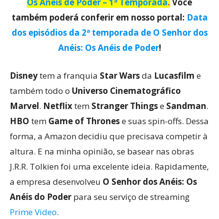
Os Anéis de Poder – 1ª Temporada
.
Você
também poderá conferir em nosso portal:
Data
dos episódios da 2ª temporada de O Senhor dos
Anéis: Os Anéis de Poder
!
Disney
tem a franquia
Star Wars
da
Lucasfilm
e
também todo o
Universo Cinematográfico
Marvel
.
Netflix
tem
Stranger Things
e
Sandman
.
HBO
tem
Game of Thrones
e suas spin-offs. Dessa
forma, a Amazon decidiu que precisava competir à
altura. E na minha opinião, se basear nas obras
J.R.R. Tolkien foi uma excelente ideia. Rapidamente,
a empresa desenvolveu
O Senhor dos Anéis: Os
Anéis do Poder
para seu serviço de streaming
Prime Video
.