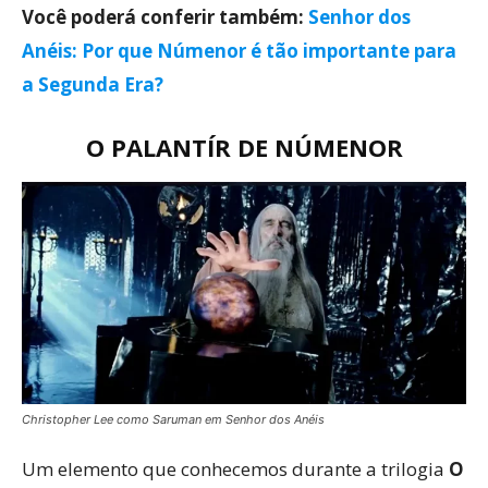
Você poderá conferir também:
Senhor dos
Anéis: Por que Númenor é tão importante para
a Segunda Era?
O PALANTÍR DE NÚMENOR
Christopher Lee como Saruman em Senhor dos Anéis
Um elemento que conhecemos durante a trilogia
O