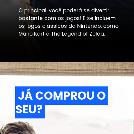
O principal: você poderá se divertir 
bastante com os jogos! E se incluem 
os jogos clássicos da Nintendo, como 
Mario Kart e The Legend of Zelda.
JÁ COMPROU O 
JÁ COMPROU O 
SEU?
SEU?