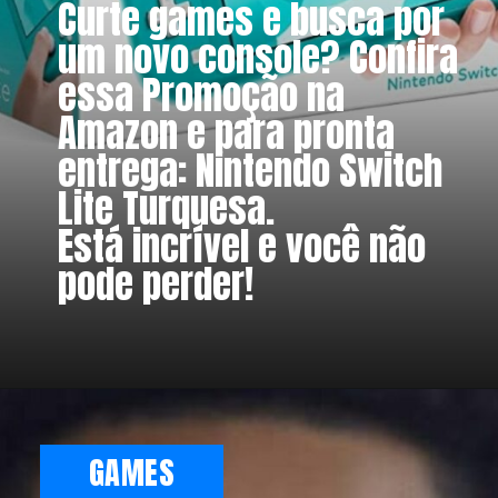
Curte games e busca por 
um novo console? Confira 
essa Promoção na 
Amazon e para pronta 
entrega: Nintendo Switch 
Lite Turquesa. 
Está incrível e você não 
pode perder!
GAMES