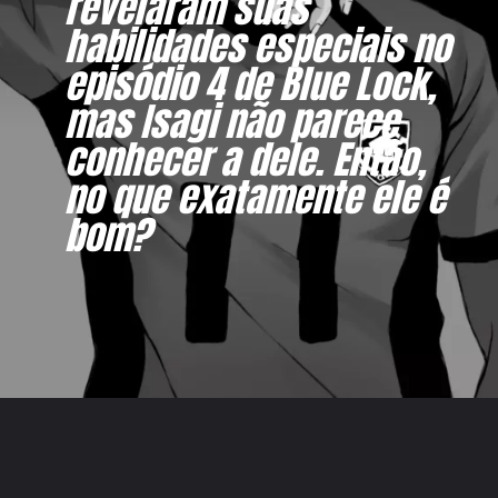
revelaram suas
habilidades especiais no
episódio 4 de Blue Lock,
mas Isagi não parece
conhecer a dele. Então,
no que exatamente ele é
bom?
Opening
https://metagalaxia.com.br/anime-e-manga/blue-lock-qual-e-a-habilidade-especial-de-yoichi-isagi/