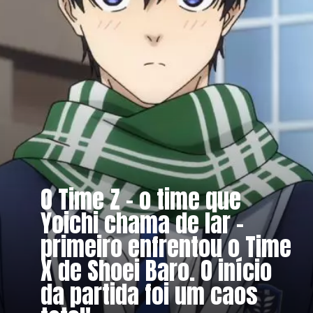
O Time Z – o time que
Yoichi chama de lar –
primeiro enfrentou o Time
X de Shoei Baro. O início
da partida foi um caos