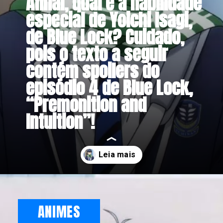
Afinal, qual é a habilidade
especial de Yoichi Isagi,
de Blue Lock? Cuidado,
pois o texto a seguir
contém spoilers do
episódio 4 de Blue Lock,
“Premonition and
Intuition”!
Opening
https://metagalaxia.com.br/anime-e-manga/blue-lock-qual-e-a-habilidade-especial-de-yoichi-isagi/
ANIMES