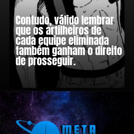
Contudo, válido lembrar
que os artilheiros de
cada equipe eliminada
também ganham o direito
de prosseguir.
Opening
https://metagalaxia.com.br/anime-e-manga/blue-lock-qual-e-a-habilidade-especial-de-yoichi-isagi/