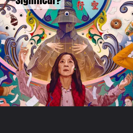
Opening
https://metagalaxia.com.br/filmes/ttlmt-ganhou-quase-tudo-em-todo-lugar-o-que-isso-pode-significar/