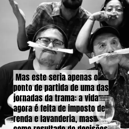
Mas este seria apenas o
Mas este seria apenas o
ponto de partida de uma das
ponto de partida de uma das
jornadas da trama: a vida
jornadas da trama: a vida
agora é feita de imposto de
agora é feita de imposto de
renda e lavanderia, mas
renda e lavanderia, mas