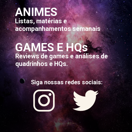
ANIMES
Listas, matérias e
acompanhamentos semanais
GAMES E HQs
Reviews de games e análises de
quadrinhos e HQs.
Siga nossas redes sociais: