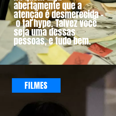
abertamente que a
atenção é desmerecida –
o tal hype. Talvez você
seja uma dessas
pessoas, e tudo bem.
FILMES