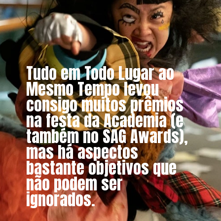
Tudo em Todo Lugar ao
Mesmo Tempo levou
consigo muitos prêmios
na festa da Academia (e
também no SAG Awards),
mas há aspectos
bastante objetivos que
não podem ser
ignorados.