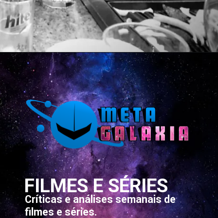
Opening
https://metagalaxia.com.br/filmes/ttlmt-ganhou-quase-tudo-em-todo-lugar-o-que-isso-pode-significar/
FILMES E SÉRIES
Críticas e análises semanais de
filmes e séries.