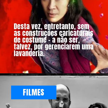
Desta vez, entretanto, sem
as construções caricaturais
de costume – a não ser,
talvez, por gerenciarem uma
lavanderia.
Opening
https://metagalaxia.com.br/filmes/ttlmt-ganhou-quase-tudo-em-todo-lugar-o-que-isso-pode-significar/
FILMES