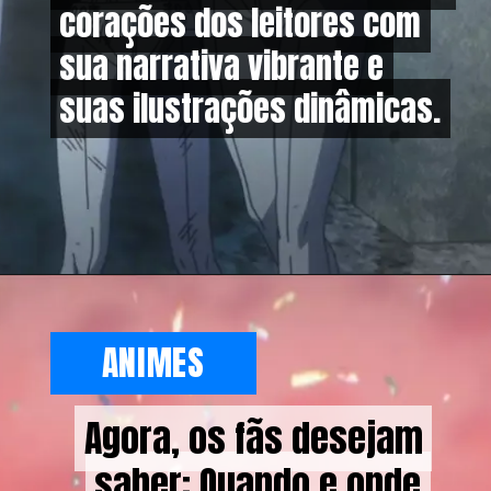
corações dos leitores com
corações dos leitores com
sua narrativa vibrante e
sua narrativa vibrante e
suas ilustrações dinâmicas.
suas ilustrações dinâmicas.
ANIMES
Agora, os fãs desejam
Agora, os fãs desejam
saber: Quando e onde
saber: Quando e onde