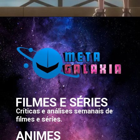
Opening
https://metagalaxia.com.br/anime-e-manga/quando-e-onde-assistir-ao-episodio-12-e-final-de-go-go-loser-ranger-sentai-daishikkaku/
FILMES E SÉRIES
Críticas e análises semanais de
filmes e séries.
ANIMES