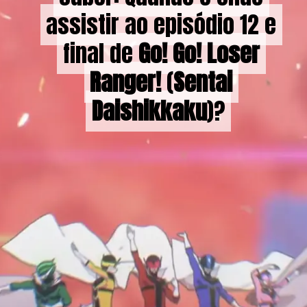
assistir ao episódio 12 e
assistir ao episódio 12 e
final de
final de
Go! Go! Loser
Go! Go! Loser
Ranger!
Ranger!
(
(
Sentai
Sentai
Daishikkaku
Daishikkaku
)?
)?