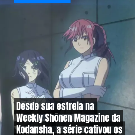
Desde sua estreia na
Desde sua estreia na
Weekly Shōnen Magazine da
Weekly Shōnen Magazine da
Kodansha, a série cativou os
Kodansha, a série cativou os