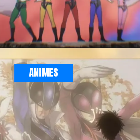
Opening
https://metagalaxia.com.br/anime-e-manga/quando-e-onde-assistir-ao-episodio-12-e-final-de-go-go-loser-ranger-sentai-daishikkaku/
ANIMES