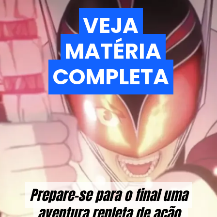
VEJA
VEJA
MATÉRIA
MATÉRIA
COMPLETA
COMPLETA
Prepare-se para o final uma
Prepare-se para o final uma
aventura repleta de ação,
aventura repleta de ação,