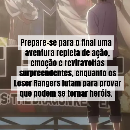
Prepare-se para o final uma
Prepare-se para o final uma
aventura repleta de ação,
aventura repleta de ação,
emoção e reviravoltas
emoção e reviravoltas
surpreendentes, enquanto os
surpreendentes, enquanto os
Loser Rangers lutam para provar
Loser Rangers lutam para provar
que podem se tornar heróis.
que podem se tornar heróis.