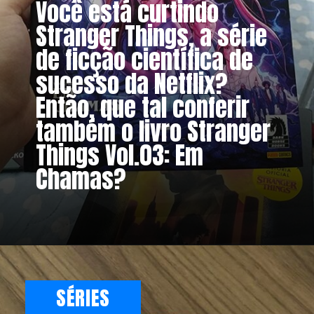
Você está curtindo 
Stranger Things, a série 
de ficção científica de 
sucesso da Netflix? 
Então, que tal conferir 
também o livro Stranger 
Things Vol.03: Em 
Chamas?
SÉRIES