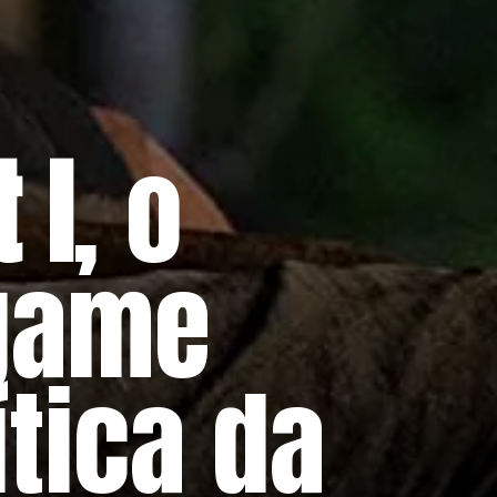
 I
, o
game
tica da