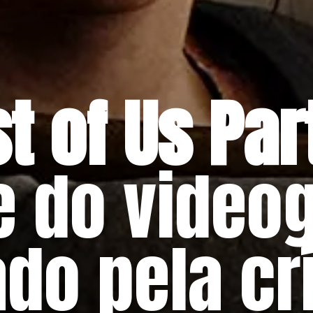
t of Us Part
 do video
do pela crí