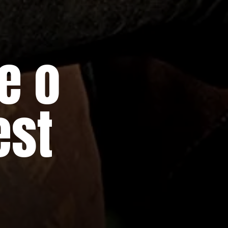
e o
est