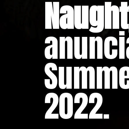
Naught
anunci
Summe
2022.