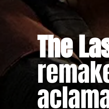
The Las
remake
aclama