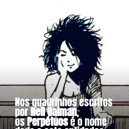
Nos quadrinhos escritos
por
Neil Gaiman
,
os
Perpétuos
é o nome