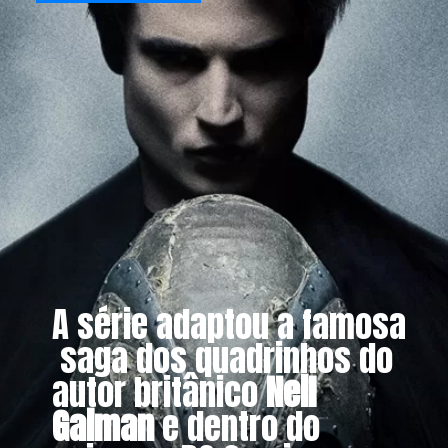
A série adaptou a famosa
saga dos quadrinhos do
autor britânico
Neil
Gaiman
e dentro do