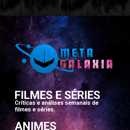
Opening
https://metagalaxia.com.br/series/quem-sao-os-7-perpetuos-de-the-sandman/
FILMES E SÉRIES
Críticas e análises semanais de
filmes e séries.
ANIMES