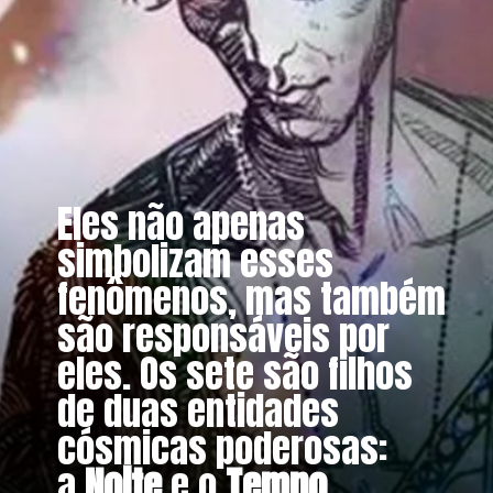
Eles não apenas
simbolizam esses
fenômenos, mas também
são responsáveis ​​por
eles. Os sete são filhos
de duas entidades
cósmicas poderosas:
a
Noite
e o
Tempo
.