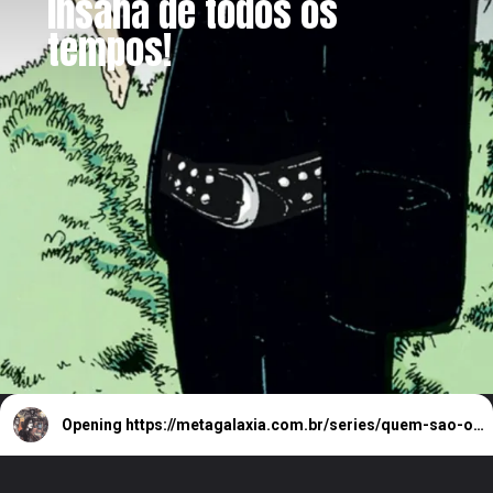
insana de todos os
tempos!
Opening
https://metagalaxia.com.br/series/quem-sao-os-7-perpetuos-de-the-sandman/