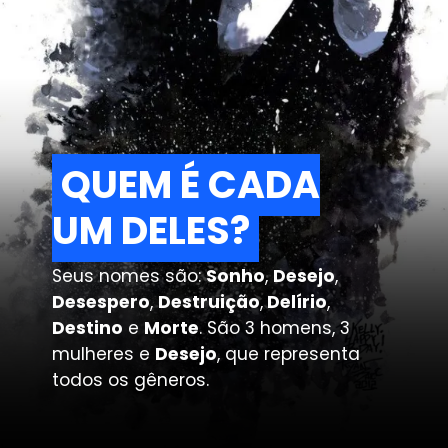
QUEM É CADA
QUEM É CADA
UM DELES?
UM DELES?
Seus nomes são:
Sonho
,
Desejo
,
Desespero
,
Destruição
,
Delírio
,
Destino
e
Morte
. São 3 homens, 3
mulheres e
Desejo
, que representa
todos os gêneros.