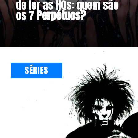
de ler as HQs: quem são
os 7
Perpétuos?
SÉRIES