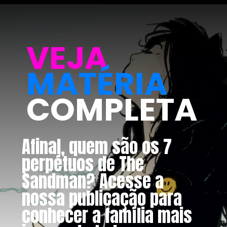
VEJA
MATÉRIA
COMPLETA
Afinal, quem são os 7
perpétuos de The
Sandman? Acesse a
nossa publicação para
conhecer a família mais