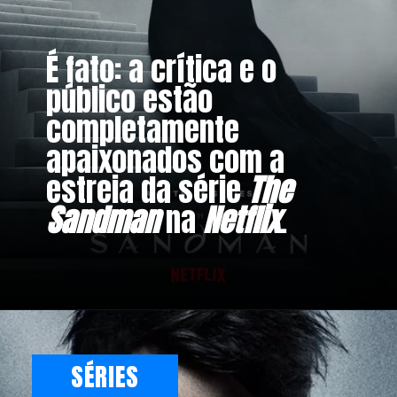
É fato: a crítica e o
público estão
completamente
apaixonados com a
estreia da série
The
Sandman
na
Netflix
.
SÉRIES