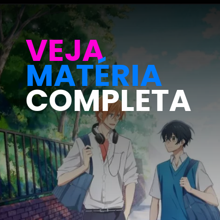
Opening
https://metagalaxia.com.br/anime-e-manga/review-da-primeira-temporada-de-sono-bisque-doll-wa-koi-o-suru-my-dress-up-darling-a-proxima-era-do-anime-de-comedia-romantica/
VEJA
MATÉRIA
COMPLETA