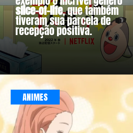
exemplo o incrível gênero
slice-of-life
, que também
tiveram sua parcela de
recepção positiva.
ANIMES