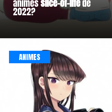
animes
slice-of-life
de
2022?
Opening
https://metagalaxia.com.br/anime-e-manga/top-8-animes-slice-of-life-de-2022/
ANIMES