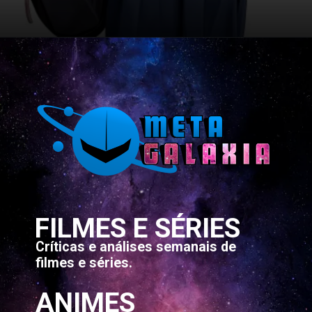
Opening
https://metagalaxia.com.br/anime-e-manga/top-8-animes-slice-of-life-de-2022/
FILMES E SÉRIES
Críticas e análises semanais de
filmes e séries.
ANIMES