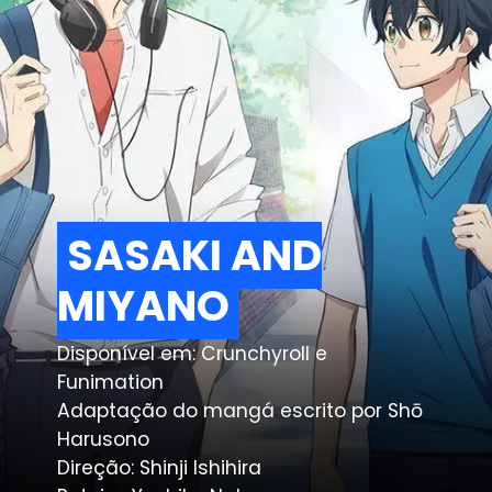
SASAKI AND
SASAKI AND
MIYANO
MIYANO
Disponível em: Crunchyroll e
Funimation
Adaptação do mangá escrito por Shō
Harusono
Direção: Shinji Ishihira