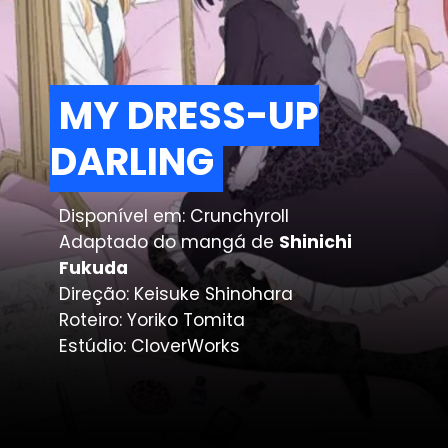
MY DRESS-UP
MY DRESS-UP
DARLING
DARLING
Disponível em: Crunchyroll
Adaptado do mangá de
Shinichi
Fukuda
Direção: Keisuke Shinohara
Roteiro: Yoriko Tomita
Estúdio: CloverWorks