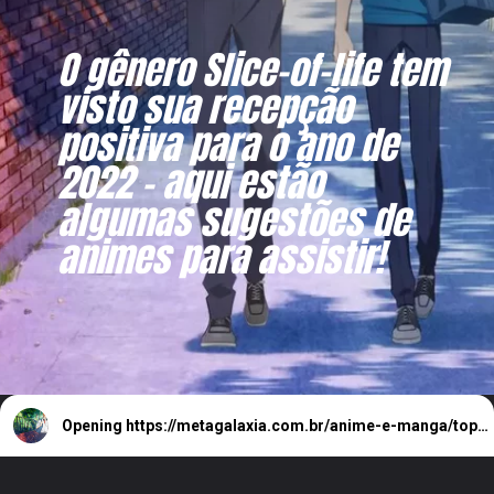
O gênero Slice-of-life tem
visto sua recepção
positiva para o ano de
2022 - aqui estão
algumas sugestões de
animes para assistir!
Opening
https://metagalaxia.com.br/anime-e-manga/top-8-animes-slice-of-life-de-2022/