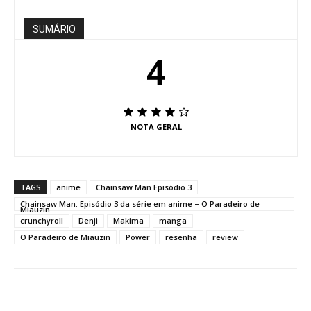
SUMÁRIO
4
NOTA GERAL
TAGS
anime
Chainsaw Man Episódio 3
Chainsaw Man: Episódio 3 da série em anime – O Paradeiro de
Miauzin
crunchyroll
Denji
Makima
manga
O Paradeiro de Miauzin
Power
resenha
review