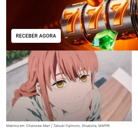
Makima em ‘Chainsaw Man’ | Tatsuki Fujimoto, Shueisha, MAPPA