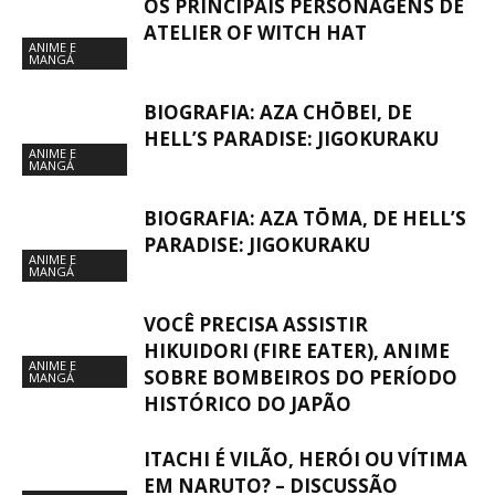
OS PRINCIPAIS PERSONAGENS DE
ATELIER OF WITCH HAT
ANIME E
MANGÁ
BIOGRAFIA: AZA CHŌBEI, DE
HELL’S PARADISE: JIGOKURAKU
ANIME E
MANGÁ
BIOGRAFIA: AZA TŌMA, DE HELL’S
PARADISE: JIGOKURAKU
ANIME E
MANGÁ
VOCÊ PRECISA ASSISTIR
HIKUIDORI (FIRE EATER), ANIME
ANIME E
SOBRE BOMBEIROS DO PERÍODO
MANGÁ
HISTÓRICO DO JAPÃO
ITACHI É VILÃO, HERÓI OU VÍTIMA
EM NARUTO? – DISCUSSÃO