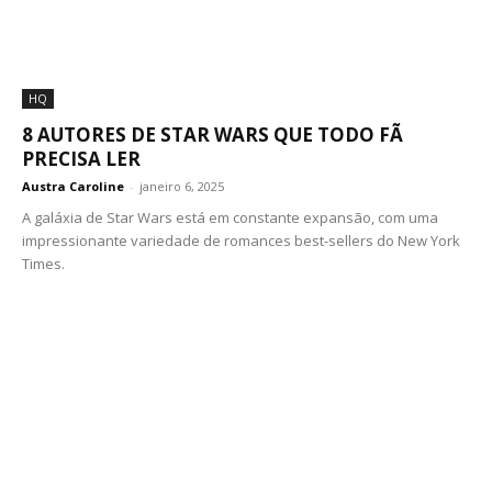
HQ
8 AUTORES DE STAR WARS QUE TODO FÃ
PRECISA LER
Austra Caroline
-
janeiro 6, 2025
A galáxia de Star Wars está em constante expansão, com uma
impressionante variedade de romances best-sellers do New York
Times.