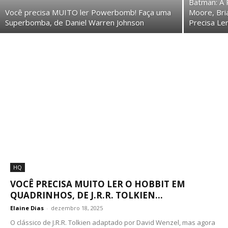
Batman: A 
Você precisa MUITO ler Powerbomb! Faça uma
Moore, Bri
Superbomba, de Daniel Warren Johnson
Precisa Le
HQ
VOCÊ PRECISA MUITO LER O HOBBIT EM
QUADRINHOS, DE J.R.R. TOLKIEN...
Elaine Dias
-
dezembro 18, 2025
O clássico de J.R.R. Tolkien adaptado por David Wenzel, mas agora