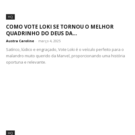
HQ
COMO VOTE LOKI SE TORNOU O MELHOR
QUADRINHO DO DEUS DA...
Austra Caroline
-
março 4, 2025
Satírico, lúdico e engraçado, Vote Loki é o veículo perfeito para o
malandro muito querido da Marvel, proporcionando uma história
oportuna e relevante.
HQ