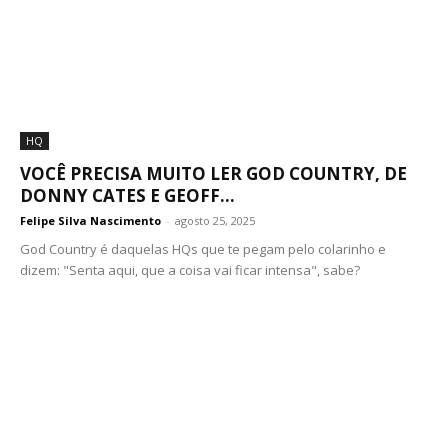
HQ
VOCÊ PRECISA MUITO LER GOD COUNTRY, DE
DONNY CATES E GEOFF...
Felipe Silva Nascimento
-
agosto 25, 2025
God Country é daquelas HQs que te pegam pelo colarinho e
dizem: "Senta aqui, que a coisa vai ficar intensa", sabe?