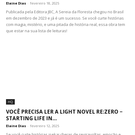
Elaine Dias
-
fevereiro 18, 2025
Publicada pela Editora JBC, A Sereia da Floresta chegou no Brasil
em dezembro de 2023 e já é um sucesso. Se você curte histórias
com magia, mistério, e uma pitada de história real, essa obra tem
que estar na sua lista de leituras!
HQ
VOCÊ PRECISA LER A LIGHT NOVEL RE:ZERO −
STARTING LIFE IN...
Elaine Dias
-
fevereiro 12, 2025
Se você curte histórias isekai cheias de reviravoltas, emoção e