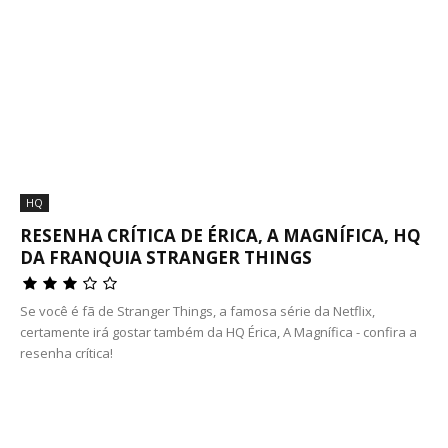
HQ
RESENHA CRÍTICA DE ÉRICA, A MAGNÍFICA, HQ
DA FRANQUIA STRANGER THINGS
Se você é fã de Stranger Things, a famosa série da Netflix,
certamente irá gostar também da HQ Érica, A Magnífica - confira a
resenha crítica!