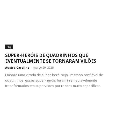
HQ
SUPER-HERÓIS DE QUADRINHOS QUE
EVENTUALMENTE SE TORNARAM VILÕES
Austra Caroline
-
março 20, 2025
Embora uma virada de super-herói seja um tropo confiável de
quadrinhos, esses super-heróis foram irremediavelmente
transformados em supervilões por razões muito específicas.