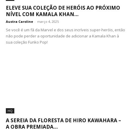
ELEVE SUA COLEÇÃO DE HERÓIS AO PRÓXIMO
NÍVEL COM KAMALA KHAN...
Austra Caroline
-
março 4, 2025
Se você é um fã da Marvel e dos seus incríveis super-heróis, então
não pode perder a oportunidade de adicionar a Kamala Khan à
sua coleção Funko Pop!
HQ
A SEREIA DA FLORESTA DE HIRO KAWAHARA –
A OBRA PREMIADA...