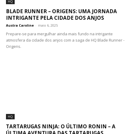
HQ
BLADE RUNNER – ORIGENS: UMA JORNADA
INTRIGANTE PELA CIDADE DOS ANJOS
Austra Caroline
-
maio 6, 2025
Prepare-se para mergulhar ainda mais fundo na intrigante
atmosfera da cidade dos anjos com a saga de HQ Blade Runner -
Origens.
HQ
TARTARUGAS NINJA: O ÚLTIMO RONIN – A
ÚLTIMA AVENTURA DAS TARTARUGAS...