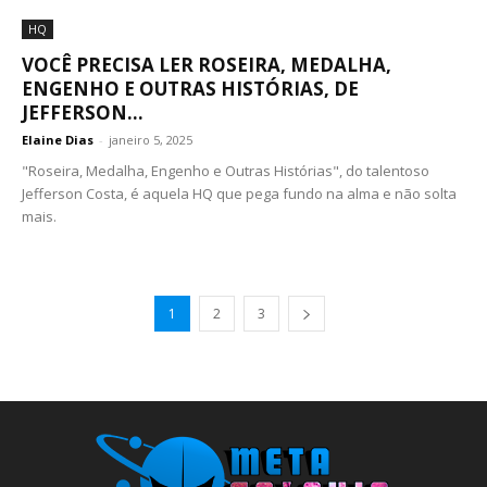
HQ
VOCÊ PRECISA LER ROSEIRA, MEDALHA,
ENGENHO E OUTRAS HISTÓRIAS, DE
JEFFERSON...
Elaine Dias
-
janeiro 5, 2025
"Roseira, Medalha, Engenho e Outras Histórias", do talentoso
Jefferson Costa, é aquela HQ que pega fundo na alma e não solta
mais.
1
2
3