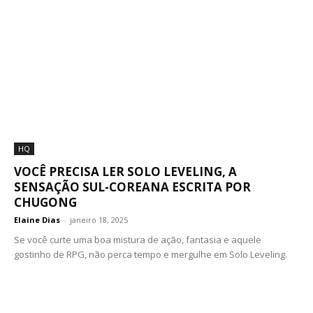
HQ
VOCÊ PRECISA LER SOLO LEVELING, A
SENSAÇÃO SUL-COREANA ESCRITA POR
CHUGONG
Elaine Dias
-
janeiro 18, 2025
Se você curte uma boa mistura de ação, fantasia e aquele
gostinho de RPG, não perca tempo e mergulhe em Solo Leveling.