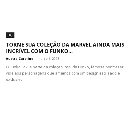
HQ
TORNE SUA COLEÇÃO DA MARVEL AINDA MAIS
INCRÍVEL COM O FUNKO...
Austra Caroline
-
março 6, 2025
O Funko Loki é parte da coleção Pop! da Funko, famosa por trazer
vida aos personagens que amamos com um design estilizado e
exclusivo.