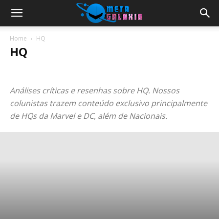
Home
HQ
HQ
ANIME E MANGÁ
COSPLAY
CULTURA
FILMES
GAMES
HQ
J-MUSIC
NOTÍCIAS
SÉRIES
TECH
VIDEO GAMES
Análises críticas e resenhas sobre HQ. Nossos
colunistas trazem conteúdo exclusivo principalmente
de HQs da Marvel e DC, além de Nacionais.