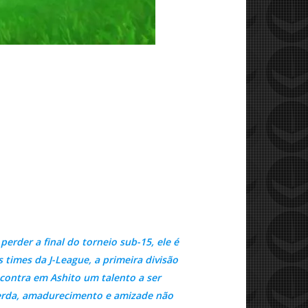
erder a final do torneio sub-15, ele é
times da J-League, a primeira divisão
contra em Ashito um talento a ser
. Perda, amadurecimento e amizade não