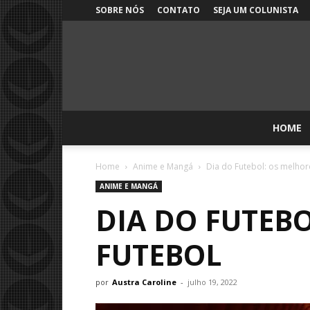
SOBRE NÓS
CONTATO
SEJA UM COLUNISTA
HOME
Home
Anime e Mangá
Dia do Futebol: os melhor
ANIME E MANGÁ
DIA DO FUTEB
FUTEBOL
por
Austra Caroline
-
julho 19, 2022