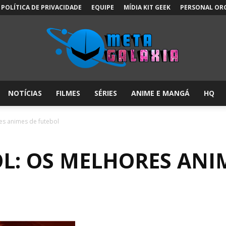
POLÍTICA DE PRIVACIDADE
EQUIPE
MÍDIA KIT GEEK
PERSONAL OR
NOTÍCIAS
FILMES
SÉRIES
ANIME E MANGÁ
HQ
Meta
es animes de futebol
OL: OS MELHORES ANI
Galáxia: