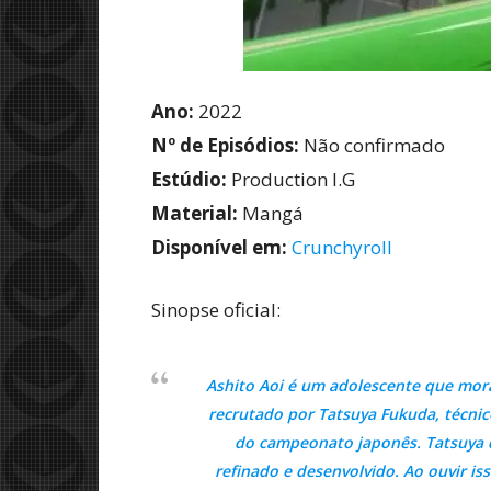
Ano:
2022
Nº de Episódios:
Não confirmado
Estúdio:
Production I.G
Material:
Mangá
Disponível em:
Crunchyroll
Sinopse oficial:
Ashito Aoi é um adolescente que mora 
recrutado por Tatsuya Fukuda, técnic
do campeonato japonês. Tatsuya q
refinado e desenvolvido. Ao ouvir is