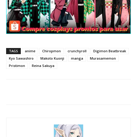
TAGS
anime
Chiropmon
crunchyroll
Digimon Beatbreak
Kyo Sawashiro
Makoto Kuonji
manga
Murasamemon
Pristimon
Reina Sakuya