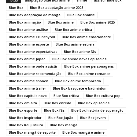
TAGS
adaptação Blue Box anime
anime
assistir Blue Box
Blue Box
Blue Box adaptação anime 2025
Blue Box adaptação de mangá
Blue Box análise
Blue Box animação
Blue Box anime
Blue Box anime 2025
Blue Box anime análise
Blue Box anime crítica
Blue Box anime Crunchyroll
Blue Box anime emocionante
Blue Box anime esporte
Blue Box anime estreia
Blue Box anime expectativas
Blue Box anime fãs
Blue Box anime Japão
Blue Box anime novos episódios
Blue Box anime onde assistir
Blue Box anime personagens
Blue Box anime recomendação
Blue Box anime romance
Blue Box anime shonen
Blue Box anime temporada
Blue Box anime trailer
Blue Box basquete e badminton
Blue Box capítulo novo
Blue Box crítica
Blue Box cultura pop
Blue Box em alta
Blue Box enredo
Blue Box episódios
Blue Box esporte
Blue Box fãs
Blue Box história de superação
Blue Box inspirador
Blue Box Japão
Blue Box jovem
Blue Box Kouji Miura
Blue Box mangá
Blue Box mangá de esporte
Blue Box mangá e anime