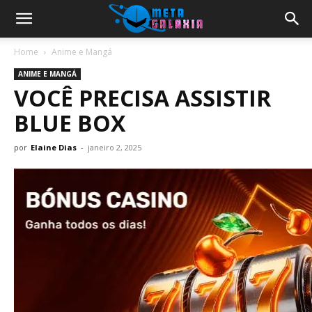
Home
Anime e Mangá
ANIME E MANGÁ
VOCÊ PRECISA ASSISTIR
BLUE BOX
por
Elaine Dias
-
janeiro 2, 2025