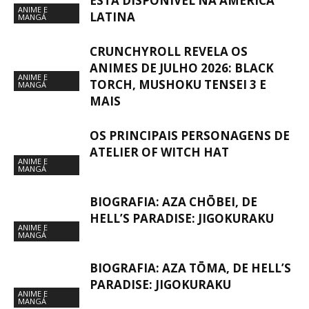
ESTÁ DISPONÍVEL NA AMÉRICA
ANIME E
LATINA
MANGÁ
CRUNCHYROLL REVELA OS
ANIMES DE JULHO 2026: BLACK
ANIME E
TORCH, MUSHOKU TENSEI 3 E
MANGÁ
MAIS
OS PRINCIPAIS PERSONAGENS DE
ATELIER OF WITCH HAT
ANIME E
MANGÁ
BIOGRAFIA: AZA CHŌBEI, DE
HELL’S PARADISE: JIGOKURAKU
ANIME E
MANGÁ
BIOGRAFIA: AZA TŌMA, DE HELL’S
PARADISE: JIGOKURAKU
ANIME E
MANGÁ