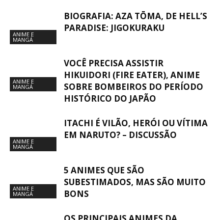
BIOGRAFIA: AZA TŌMA, DE HELL’S
PARADISE: JIGOKURAKU
ANIME E
MANGÁ
VOCÊ PRECISA ASSISTIR
HIKUIDORI (FIRE EATER), ANIME
ANIME E
SOBRE BOMBEIROS DO PERÍODO
MANGÁ
HISTÓRICO DO JAPÃO
ITACHI É VILÃO, HERÓI OU VÍTIMA
EM NARUTO? – DISCUSSÃO
ANIME E
MANGÁ
5 ANIMES QUE SÃO
SUBESTIMADOS, MAS SÃO MUITO
ANIME E
BONS
MANGÁ
OS PRINCIPAIS ANIMES DA