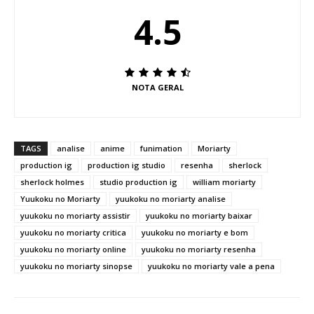
4.5
NOTA GERAL
TAGS
analise
anime
funimation
Moriarty
production ig
production ig studio
resenha
sherlock
sherlock holmes
studio production ig
william moriarty
Yuukoku no Moriarty
yuukoku no moriarty analise
yuukoku no moriarty assistir
yuukoku no moriarty baixar
yuukoku no moriarty critica
yuukoku no moriarty e bom
yuukoku no moriarty online
yuukoku no moriarty resenha
yuukoku no moriarty sinopse
yuukoku no moriarty vale a pena