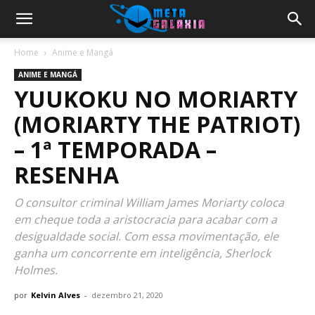
Home
Anime e Mangá
ANIME E MANGÁ
YUUKOKU NO MORIARTY
(MORIARTY THE PATRIOT)
– 1ª TEMPORADA –
RESENHA
O consultor criminal William James Moriarty coloca
em cheque toda a aristocracia para acabar com a
desigualdade social. Com essa movimentação, ele
ganha um concorrente em inteligência, Sherlock
Holmes.
por
Kelvin Alves
-
dezembro 21, 2020