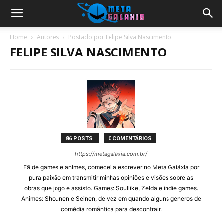
Home
Autores
Postado por Felipe Silva Nascimento
FELIPE SILVA NASCIMENTO
86 POSTS
0 COMENTÁRIOS
https://metagalaxia.com.br/
Fã de games e animes, comecei a escrever no Meta Galáxia por
pura paixão em transmitir minhas opiniões e visões sobre as
obras que jogo e assisto. Games: Soullike, Zelda e indie games.
Animes: Shounen e Seinen, de vez em quando alguns generos de
comédia romântica para descontrair.