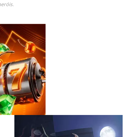
eróis.
Reviews
e
notícias
sobre