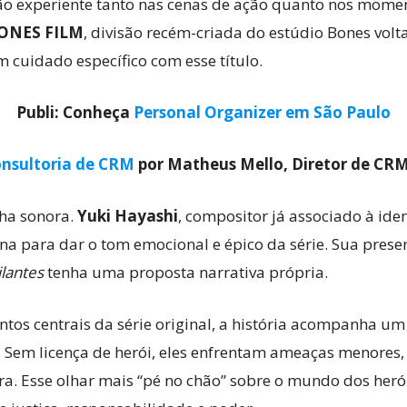
ão experiente tanto nas cenas de ação quanto nos mome
ONES FILM
, divisão recém-criada do estúdio Bones volt
 cuidado específico com esse título.
Publi: Conheça
Personal Organizer em São Paulo
nsultoria de CRM
por Matheus Mello, Diretor de CR
lha sonora.
Yuki Hayashi
, compositor já associado à id
orna para dar o tom emocional e épico da série. Sua pres
ilantes
tenha uma proposta narrativa própria.
os centrais da série original, a história acompanha um 
. Sem licença de herói, eles enfrentam ameaças menores,
ora. Esse olhar mais “pé no chão” sobre o mundo dos heró