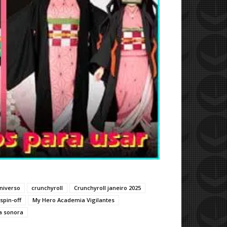
niverso
crunchyroll
Crunchyroll janeiro 2025
spin-off
My Hero Academia Vigilantes
ha sonora