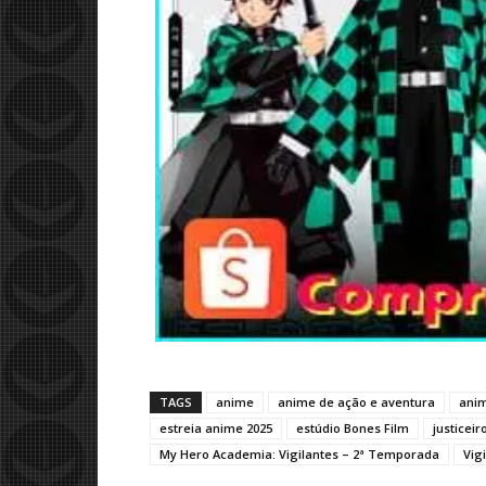
TAGS
anime
anime de ação e aventura
anim
estreia anime 2025
estúdio Bones Film
justicei
My Hero Academia: Vigilantes – 2ª Temporada
Vig