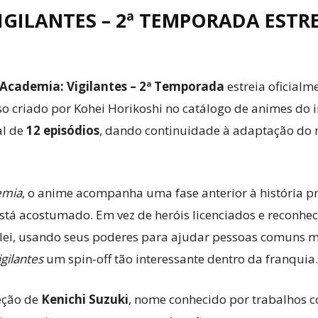
GILANTES – 2ª TEMPORADA ESTRE
Academia: Vigilantes – 2ª Temporada
estreia oficialm
so criado por Kohei Horikoshi no catálogo de animes do i
al de
12 episódios
, dando continuidade à adaptação d
emia
, o anime acompanha uma fase anterior à história 
stá acostumado. Em vez de heróis licenciados e reconhec
i, usando seus poderes para ajudar pessoas comuns me
igilantes
um spin-off tão interessante dentro da franquia.
eção de
Kenichi Suzuki
, nome conhecido por trabalhos