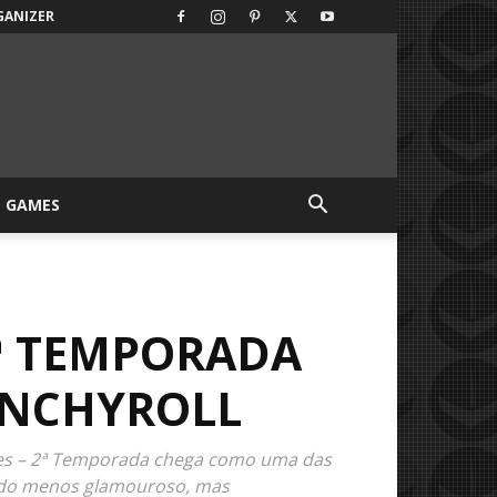
GANIZER
GAMES
2ª TEMPORADA
RUNCHYROLL
tes – 2ª Temporada chega como uma das
lado menos glamouroso, mas