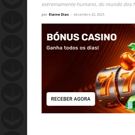
extremamente humano, do mundo dos h
por
Elaine Dias
-
dezembro 22, 2025