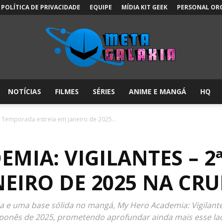
POLÍTICA DE PRIVACIDADE
EQUIPE
MÍDIA KIT GEEK
PERSONAL OR
NOTÍCIAS
FILMES
SÉRIES
ANIME E MANGÁ
HQ
Meta
ª Temporada estreia em janeiro de 2025...
EMIA: VIGILANTES – 
Galáxia:
NEIRO DE 2025 NA C
a e uma base sólida no mangá, My Hero Academia: Vigilan
japonês de 2025, prometendo aprofundar ainda mais esse 