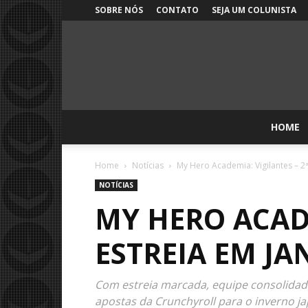
SOBRE NÓS
CONTATO
SEJA UM COLUNISTA
HOME
Home
Notícias
My Hero Academia: Vigilantes – 2
NOTÍCIAS
MY HERO ACAD
ESTREIA EM JA
Com estreia marcada, equipe consolidad
apostas da Crunchyroll para o inverno 