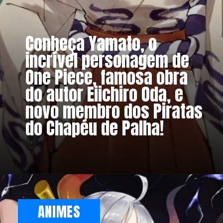
Conheça Yamato, o 
incrível personagem de 
One Piece, famosa obra 
do autor Eiichiro Oda, e 
novo membro dos Piratas 
do Chapéu de Palha!
ANIMES