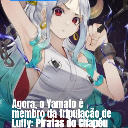
Agora, o Yamato é 
membro da tripulação de 
Luffy: 
Piratas do Chapéu 