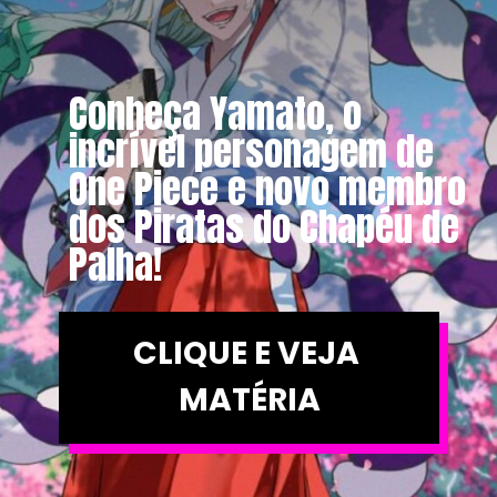
Conheça Yamato, o 
incrível personagem de 
One Piece e novo membro 
dos Piratas do Chapéu de 
Palha!
CLIQUE E VEJA 
MATÉRIA