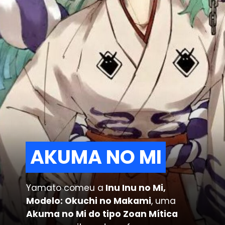
AKUMA NO MI
AKUMA NO MI
Yamato comeu a
 Inu Inu no Mi, 
Modelo: Okuchi no Makami
, uma 
Akuma no Mi do tipo Zoan Mítica