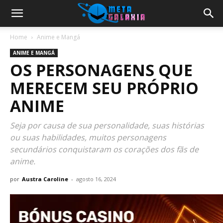
Home
Anime e Mangá
ANIME E MANGÁ
OS PERSONAGENS QUE
MERECEM SEU PRÓPRIO
ANIME
Seja por causa de sua personalidade, suas histórias
ou suas habilidades, muitos personagens
secundários conquistaram os corações dos fãs de
anime.
por
Austra Caroline
-
agosto 16, 2024