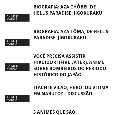
BIOGRAFIA: AZA CHŌBEI, DE
HELL’S PARADISE: JIGOKURAKU
ANIME E
MANGÁ
BIOGRAFIA: AZA TŌMA, DE HELL’S
PARADISE: JIGOKURAKU
ANIME E
MANGÁ
VOCÊ PRECISA ASSISTIR
HIKUIDORI (FIRE EATER), ANIME
ANIME E
SOBRE BOMBEIROS DO PERÍODO
MANGÁ
HISTÓRICO DO JAPÃO
ITACHI É VILÃO, HERÓI OU VÍTIMA
EM NARUTO? – DISCUSSÃO
ANIME E
MANGÁ
5 ANIMES QUE SÃO