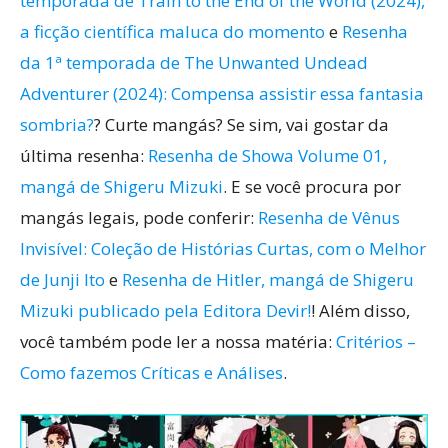
temporada de Train to the End of the World (2024),
a ficção científica maluca do momento
e
Resenha
da 1ª temporada de The Unwanted Undead
Adventurer (2024): Compensa assistir essa fantasia
sombria?
? Curte mangás? Se sim, vai gostar da
última resenha:
Resenha de Showa Volume 01,
mangá de Shigeru Mizuki
. E se você procura por
mangás legais, pode conferir:
Resenha de Vênus
Invisível: Coleção de Histórias Curtas, com o Melhor
de Junji Ito
e
Resenha de Hitler, mangá de Shigeru
Mizuki publicado pela Editora Devir!
! Além disso,
você também pode ler a nossa matéria:
Critérios –
Como fazemos Críticas e Análises
.