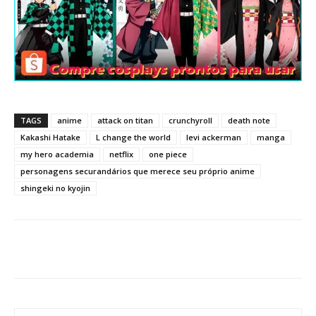
TAGS
anime
attack on titan
crunchyroll
death note
Kakashi Hatake
L change the world
levi ackerman
manga
my hero academia
netflix
one piece
personagens securandários que merece seu próprio anime
shingeki no kyojin