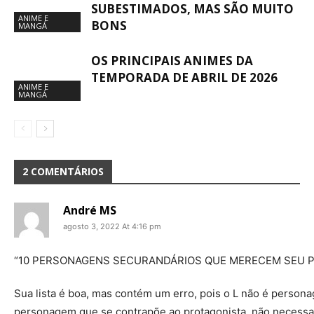
SUBESTIMADOS, MAS SÃO MUITO
ANIME E
BONS
MANGÁ
OS PRINCIPAIS ANIMES DA
TEMPORADA DE ABRIL DE 2026
ANIME E
MANGÁ
2 COMENTÁRIOS
André MS
agosto 3, 2022 At 4:16 pm
“10 PERSONAGENS SECURANDÁRIOS QUE MERECEM SEU P
Sua lista é boa, mas contém um erro, pois o L não é perso
personagem que se contrapõe ao protagonista, não necessari