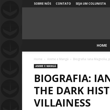
SOBRE NÓS
CONTATO
SEJA UM COLUNISTA
HOME
Home
Anime e Mangá
Biografia: Iana Magnolia, 
ANIME E MANGÁ
BIOGRAFIA: I
THE DARK HIS
VILLAINESS