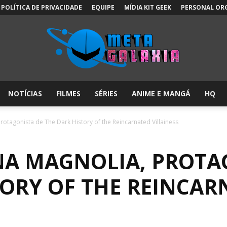
POLÍTICA DE PRIVACIDADE
EQUIPE
MÍDIA KIT GEEK
PERSONAL OR
NOTÍCIAS
FILMES
SÉRIES
ANIME E MANGÁ
HQ
Meta
protagonista de The Dark History of the Reincarnated Villainess
ANA MAGNOLIA, PROTA
Galáxia:
TORY OF THE REINCAR