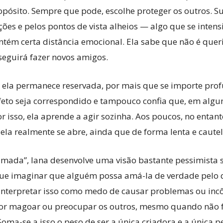
ósito. Sempre que pode, escolhe proteger os outros. S
s e pelos pontos de vista alheios — algo que se intensifi
m certa distância emocional. Ela sabe que não é querid
nseguirá fazer novos amigos.
 ela permanece reservada, por mais que se importe pro
feto seja correspondido e tampouco confia que, em alg
Por isso, ela aprende a agir sozinha. Aos poucos, no entan
la realmente se abre, ainda que de forma lenta e cautel
mada”, Iana desenvolve uma visão bastante pessimista 
egue imaginar que alguém possa amá-la de verdade pel
interpretar isso como medo de causar problemas ou in
por magoar ou preocupar os outros, mesmo quando não fe
oma-se a isso o peso de ser a única criadora e a única 