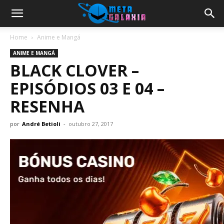
Home
Anime e Mangá
ANIME E MANGÁ
BLACK CLOVER –
EPISÓDIOS 03 E 04 –
RESENHA
por
André Betioli
-
outubro 27, 2017