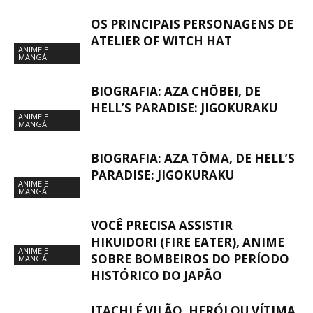
OS PRINCIPAIS PERSONAGENS DE
ATELIER OF WITCH HAT
ANIME E
MANGÁ
BIOGRAFIA: AZA CHŌBEI, DE
HELL’S PARADISE: JIGOKURAKU
ANIME E
MANGÁ
BIOGRAFIA: AZA TŌMA, DE HELL’S
PARADISE: JIGOKURAKU
ANIME E
MANGÁ
VOCÊ PRECISA ASSISTIR
HIKUIDORI (FIRE EATER), ANIME
ANIME E
SOBRE BOMBEIROS DO PERÍODO
MANGÁ
HISTÓRICO DO JAPÃO
ITACHI É VILÃO, HERÓI OU VÍTIMA