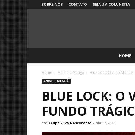
SOBRE NÓS
CONTATO
SEJA UM COLUNISTA
HOME
Home
Anime e Mangá
Blue Lock: O vilão Michae
ANIME E MANGÁ
BLUE LOCK: O 
FUNDO TRÁGI
por
Felipe Silva Nascimento
-
abril 2, 2025