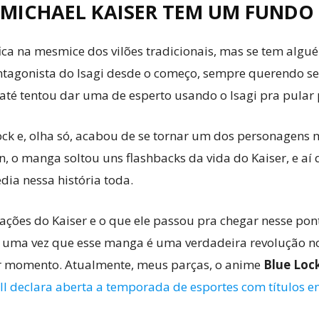
O MICHAEL KAISER TEM UM FUND
ca na mesmice dos vilões tradicionais, mas se tem algué
 antagonista do Isagi desde o começo, sempre querendo s
té tentou dar uma de esperto usando o Isagi pra pular p
 Lock e, olha só, acabou de se tornar um dos personagens
, o manga soltou uns flashbacks da vida do Kaiser, e aí q
édia nessa história toda.
 ações do Kaiser e o que ele passou pra chegar nesse pont
s uma vez que esse manga é uma verdadeira revolução no
er momento. Atualmente, meus parças, o anime
Blue Loc
ll declara aberta a temporada de esportes com títulos e