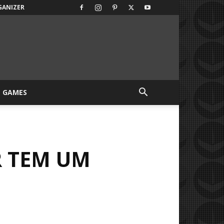
GANIZER
GAMES
R TEM UM