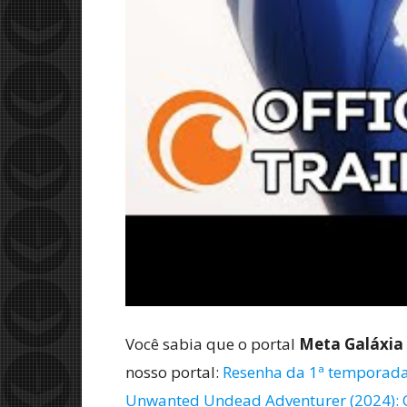
Você sabia que o portal
Meta Galáxia
nosso portal:
Resenha da 1ª temporada
Unwanted Undead Adventurer (2024): C