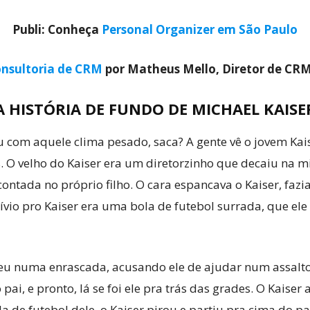
Publi: Conheça
Personal Organizer em São Paulo
nsultoria de CRM
por Matheus Mello, Diretor de CR
A HISTÓRIA DE FUNDO DE MICHAEL KAISE
 com aquele clima pesado, saca? A gente vê o jovem Kais
os. O velho do Kaiser era um diretorzinho que decaiu na m
contada no próprio filho. O cara espancava o Kaiser, faz
ívio pro Kaiser era uma bola de futebol surrada, que el
u numa enrascada, acusando ele de ajudar num assalto.
ai, e pronto, lá se foi ele pra trás das grades. O Kaiser 
 de futebol dele, o Kaiser pirou e partiu pra cima do pai