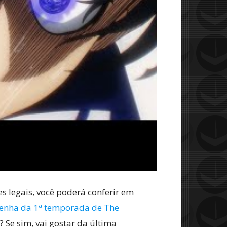
s legais, você poderá conferir em
enha da 1ª temporada de The
 Se sim, vai gostar da última