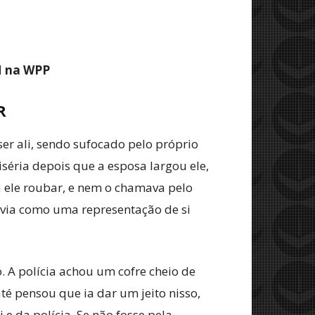
M na WPP
R
er ali, sendo sufocado pelo próprio
iséria depois que a esposa largou ele,
ia ele roubar, e nem o chamava pelo
e via como uma representação de si
 A polícia achou um cofre cheio de
até pensou que ia dar um jeito nisso,
 e da polícia. Se não fosse pela