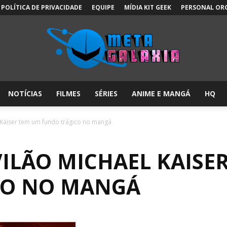
POLÍTICA DE PRIVACIDADE
EQUIPE
MÍDIA KIT GEEK
PERSONAL OR
NOTÍCIAS
FILMES
SÉRIES
ANIME E MANGÁ
HQ
Meta
l Kaiser tem um fundo trágico no mangá
VILÃO MICHAEL KAISE
Galáxia:
CO NO MANGÁ