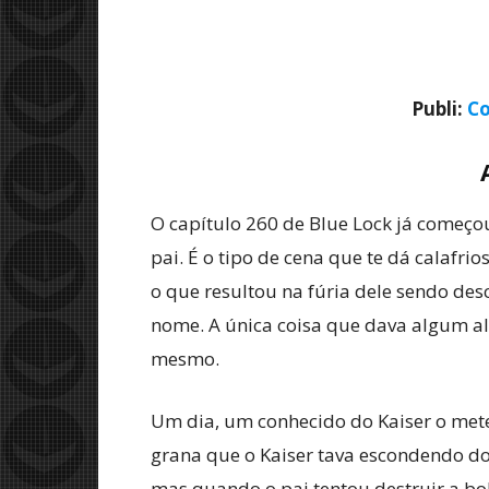
Publi:
Co
O capítulo 260 de Blue Lock já começou
pai. É o tipo de cena que te dá calafri
o que resultou na fúria dele sendo des
nome. A única coisa que dava algum al
mesmo.
Um dia, um conhecido do Kaiser o mete
grana que o Kaiser tava escondendo do p
mas quando o pai tentou destruir a bola