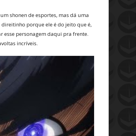
ra um shonen de esportes, mas dá uma
direitinho porque ele é do jeito que é,
ar esse personagem daqui pra frente.
oltas incríveis.