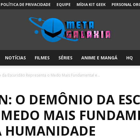
POLÍTICA DE PRIVACIDADE
EQUIPE
MÍDIA KIT GEEK
PERSONAL OR
NOTÍCIAS
FILMES
SÉRIES
ANIME E MANGÁ
HQ
Meta
da Escuridão Representa o Medo Mais Fundamental e...
: O DEMÔNIO DA ES
Galáxia:
 MEDO MAIS FUNDAM
A HUMANIDADE