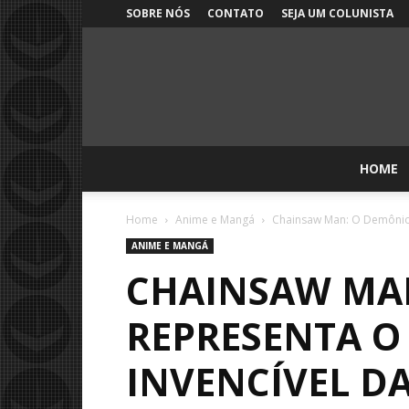
SOBRE NÓS
CONTATO
SEJA UM COLUNISTA
HOME
Home
Anime e Mangá
Chainsaw Man: O Demônio 
ANIME E MANGÁ
CHAINSAW MAN
REPRESENTA O
INVENCÍVEL D