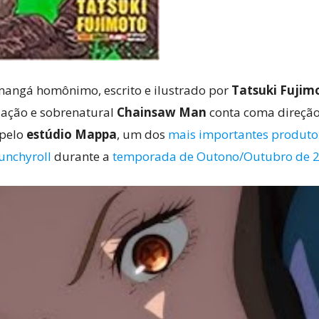
mangá homônimo, escrito e ilustrado por
Tatsuki Fujim
e ação e sobrenatural
Chainsaw Man
conta coma direçã
 pelo
estúdio Mappa
, um dos
mais importantes produto
unchyroll
durante a
temporada de Outono/Outubro de 