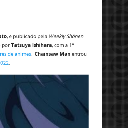
oto
, e publicado pela
Weekly Shōnen
o por
Tatsuya Ishihara
, com a 1ª
res de animes
.
Chainsaw Man
entrou
2022
.