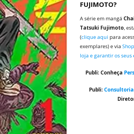
FUJIMOTO?
A série em mangá
Cha
Tatsuki Fujimoto
, es
(
clique aqui
para acess
exemplares) e via
Shop
loja e garantir os seu
Publi: Conheça
Per
Publi:
Consultori
Diret