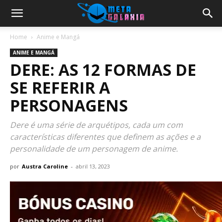
Home
Anime e Mangá
ANIME E MANGÁ
DERE: AS 12 FORMAS DE
SE REFERIR A
PERSONAGENS
Dere é uma série de arquétipos, cada um com
características diferentes que definem as ações e a
personalidade de um personagem de anime.
por
Austra Caroline
-
abril 13, 2023