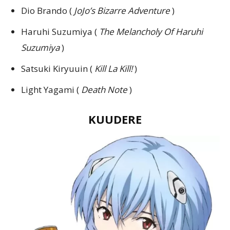
Dio Brando (
JoJo’s Bizarre Adventure
)
Haruhi Suzumiya (
The Melancholy Of Haruhi
Suzumiya
)
Satsuki Kiryuuin (
Kill La Kill!
)
Light Yagami (
Death Note
)
KUUDERE