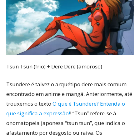
Tsun Tsun (frio) + Dere Dere (amoroso)
Tsundere é talvez o arquétipo dere mais comum
encontrado em anime e mangá. Anteriormente, até
trouxemos o texto
O que é Tsundere? Entenda o
que significa a expressão!
! “Tsun” refere-se à
onomatopeia japonesa “tsun tsun”, que indica o
afastamento por desgosto ou raiva. Os