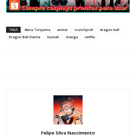
TAGS
Akira Toriyama
anime
crunchyroll
dragon ball
Dragon Ball Daima
Gomah
manga
netflix
Felipe Silva Nascimento