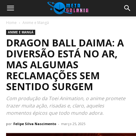
Home
Anime e Mangá
ANIME E MANGÁ
DRAGON BALL DAIMA: A
DIVERSÃO ESTÁ NO AR,
MAS ALGUMAS
RECLAMAÇÕES SEM
SENTIDO SURGEM
Com produção da Toei Animation, o anime promete
trazer muita ação, risadas e, claro, aqueles
momentos épicos que todo mundo adora.
por
Felipe Silva Nascimento
-
março 25, 2025