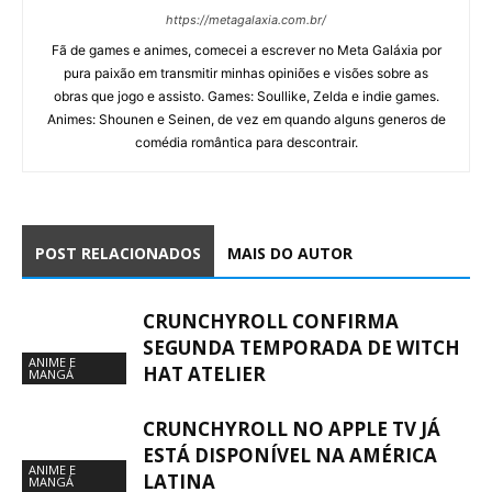
https://metagalaxia.com.br/
Fã de games e animes, comecei a escrever no Meta Galáxia por
pura paixão em transmitir minhas opiniões e visões sobre as
obras que jogo e assisto. Games: Soullike, Zelda e indie games.
Animes: Shounen e Seinen, de vez em quando alguns generos de
comédia romântica para descontrair.
POST RELACIONADOS
MAIS DO AUTOR
CRUNCHYROLL CONFIRMA
SEGUNDA TEMPORADA DE WITCH
ANIME E
HAT ATELIER
MANGÁ
CRUNCHYROLL NO APPLE TV JÁ
ESTÁ DISPONÍVEL NA AMÉRICA
ANIME E
LATINA
MANGÁ