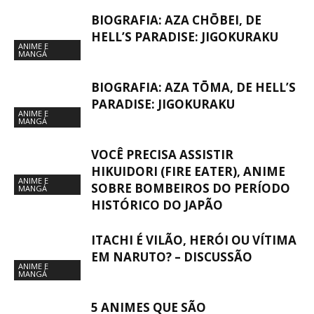
BIOGRAFIA: AZA CHŌBEI, DE
HELL’S PARADISE: JIGOKURAKU
ANIME E
MANGÁ
BIOGRAFIA: AZA TŌMA, DE HELL’S
PARADISE: JIGOKURAKU
ANIME E
MANGÁ
VOCÊ PRECISA ASSISTIR
HIKUIDORI (FIRE EATER), ANIME
ANIME E
SOBRE BOMBEIROS DO PERÍODO
MANGÁ
HISTÓRICO DO JAPÃO
ITACHI É VILÃO, HERÓI OU VÍTIMA
EM NARUTO? – DISCUSSÃO
ANIME E
MANGÁ
5 ANIMES QUE SÃO