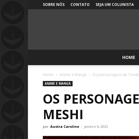
SOBRE NÓS
CONTATO
SEJA UM COLUNISTA
HOME
Home
Anime e Mangá
Os personagens de Tondem
ANIME E MANGÁ
OS PERSONAGE
MESHI
por
Austra Caroline
-
janeiro 4, 2023