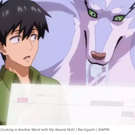
Cultura
Pop!
king in Another World with My Absurd Skill) | Ren Eguchi | MAPPA