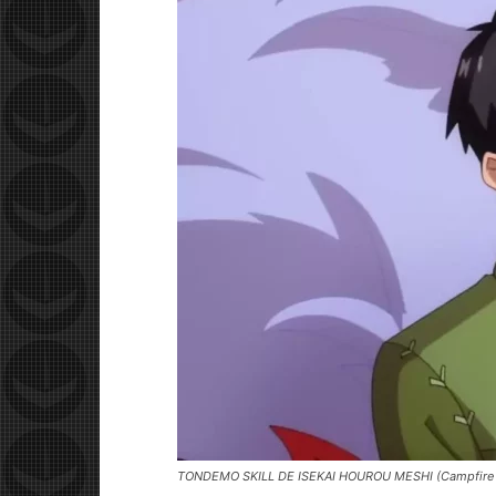
TONDEMO SKILL DE ISEKAI HOUROU MESHI (Campfire Coo