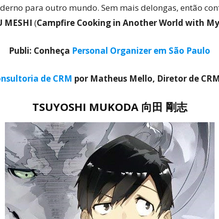
rno para outro mundo. Sem mais delongas, então confi
U MESHI
(
Campfire Cooking in Another World with My 
Publi: Conheça
Personal Organizer em São Paulo
nsultoria de CRM
por Matheus Mello, Diretor de CR
TSUYOSHI MUKODA 向田 剛志