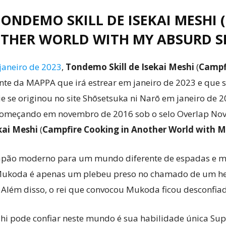
ONDEMO SKILL DE ISEKAI MESHI 
THER WORLD WITH MY ABSURD SK
janeiro de 2023
,
Tondemo Skill de Isekai Meshi
(
Campf
nte da MAPPA que irá estrear em janeiro de 2023 e que se
rie se originou no site Shōsetsuka ni Narō em janeiro de
começando em novembro de 2016 sob o selo Overlap Nove
kai Meshi
(
Campfire Cooking in Another World with My
apão moderno para um mundo diferente de espadas e m
 Mukoda é apenas um plebeu preso no chamado de um he
 Além disso, o rei que convocou Mukoda ficou desconfia
i pode confiar neste mundo é sua habilidade única Supe