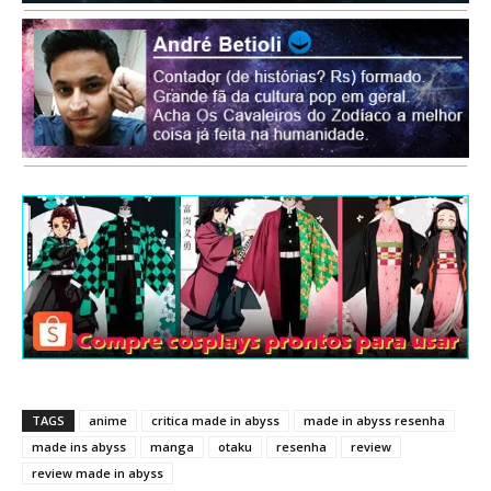
TAGS
anime
critica made in abyss
made in abyss resenha
made ins abyss
manga
otaku
resenha
review
review made in abyss