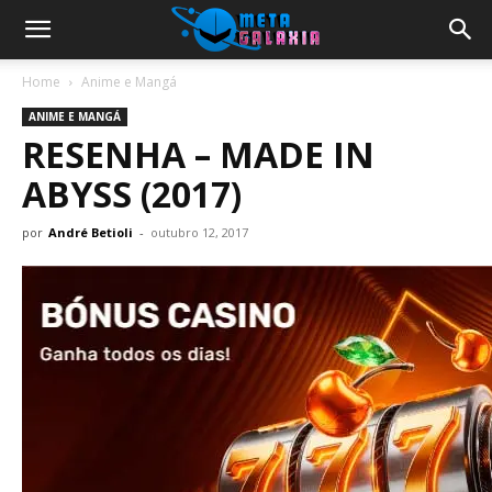
Home
Anime e Mangá
ANIME E MANGÁ
RESENHA – MADE IN
ABYSS (2017)
por
André Betioli
-
outubro 12, 2017