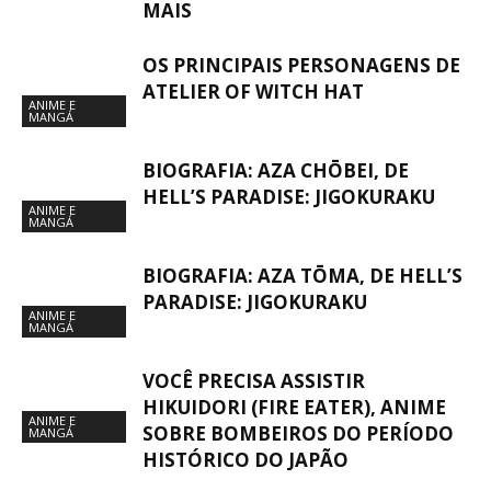
MAIS
OS PRINCIPAIS PERSONAGENS DE
ATELIER OF WITCH HAT
ANIME E
MANGÁ
BIOGRAFIA: AZA CHŌBEI, DE
HELL’S PARADISE: JIGOKURAKU
ANIME E
MANGÁ
BIOGRAFIA: AZA TŌMA, DE HELL’S
PARADISE: JIGOKURAKU
ANIME E
MANGÁ
VOCÊ PRECISA ASSISTIR
HIKUIDORI (FIRE EATER), ANIME
ANIME E
SOBRE BOMBEIROS DO PERÍODO
MANGÁ
HISTÓRICO DO JAPÃO