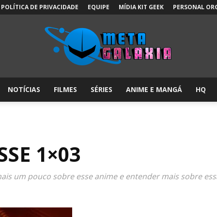
POLÍTICA DE PRIVACIDADE
EQUIPE
MÍDIA KIT GEEK
PERSONAL OR
NOTÍCIAS
FILMES
SÉRIES
ANIME E MANGÁ
HQ
Meta
SE 1×03
Galáxia:
is um pouco sobre esse anime e entender mais sobre essa h