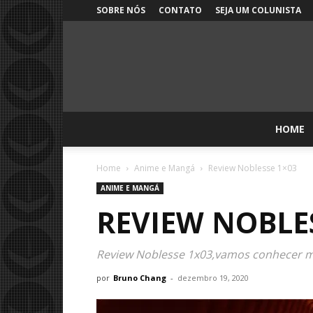
SOBRE NÓS
CONTATO
SEJA UM COLUNISTA
HOME
Home
Anime e Mangá
Review Noblesse 1×03
ANIME E MANGÁ
REVIEW NOBLES
Review Noblesse 1x03,vamos conhecer ma
por
Bruno Chang
-
dezembro 19, 2020