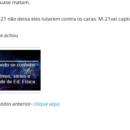
quase matam.
-21 não deixa eles lutarem contra os caras. M-21vai cap
ue achou
sódio anterior-
clique aqui