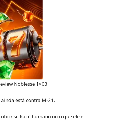
Reviews
e
notícias
 Review Noblesse 1×03
ainda está contra M-21.
sobre
cobrir se Rai é humano ou o que ele é.