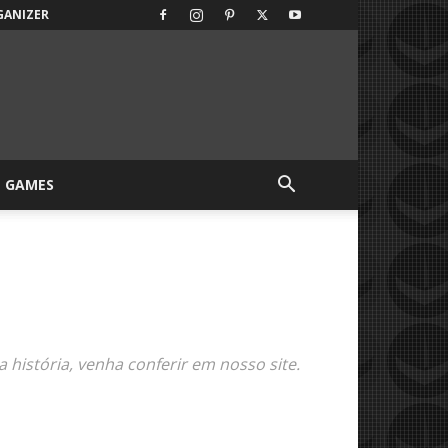
GANIZER
GAMES
istória, venha conferir em nosso site.