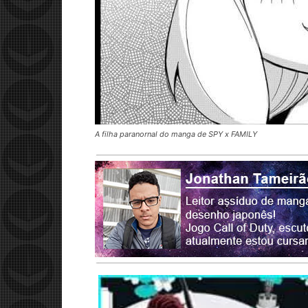
A filha paranornal do manga de SPY x FAMILY