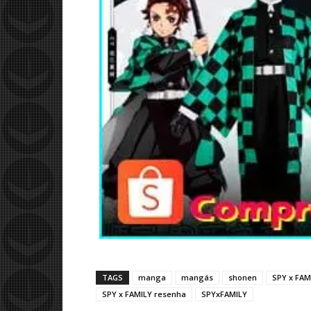
TAGS
manga
mangás
shonen
SPY x FAM
SPY x FAMILY resenha
SPYxFAMILY