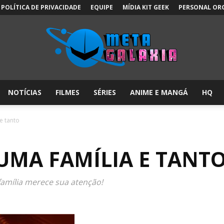
POLÍTICA DE PRIVACIDADE
EQUIPE
MÍDIA KIT GEEK
PERSONAL OR
NOTÍCIAS
FILMES
SÉRIES
ANIME E MANGÁ
HQ
Meta
e tanto
 UMA FAMÍLIA E TANT
Galáxia:
família merece sua atenção!