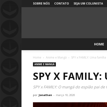
SOBRE NÓS
CONTATO
SEJA UM COLUNISTA
HOME
Home
Anime e Mangá
SPY x FAMILY: Uma família 
ANIME E MANGÁ
SPY X FAMILY:
SPY x FAMILY: O mangá do espião pai de 
por
Jonathan
-
março 10, 2020