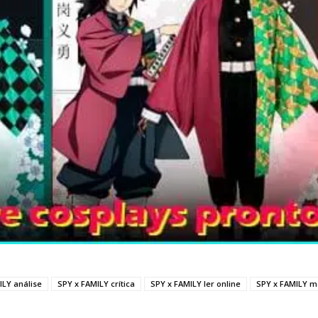
ILY análise
SPY x FAMILY crítica
SPY x FAMILY ler online
SPY x FAMILY 