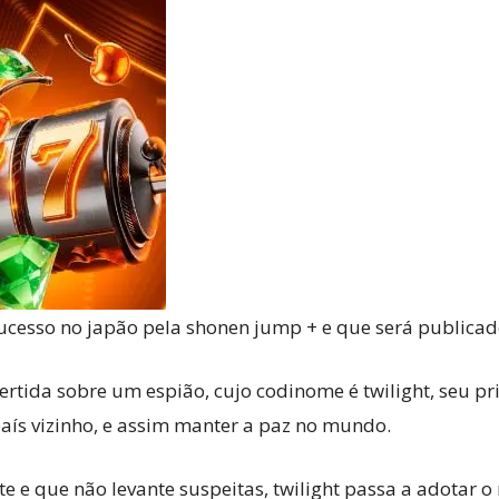
Reviews
e
notícias
esso no japão pela shonen jump + e que será publicado 
tida sobre um espião, cujo codinome é twilight, seu pri
 país vizinho, e assim manter a paz no mundo.
sobre
te e que não levante suspeitas, twilight passa a adotar 