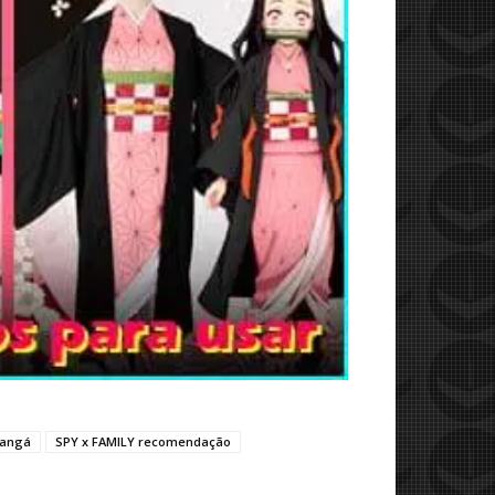
mangá
SPY x FAMILY recomendação