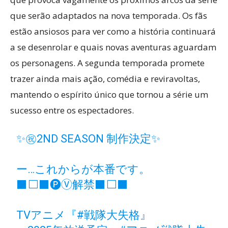
que serão adaptados na nova temporada. Os fãs
estão ansiosos para ver como a história continuará
a se desenrolar e quais novas aventuras aguardam
os personagens. A segunda temporada promete
trazer ainda mais ação, comédia e reviravoltas,
mantendo o espírito único que tornou a série um
sucesso entre os espectadores.
✨㊗2ND SEASON 制作決定✨
ー…これからが本番です。
⬛⬜⬛🅟Ⓥ解禁⬛⬜⬛
TVアニメ『
#戦隊大失格
』