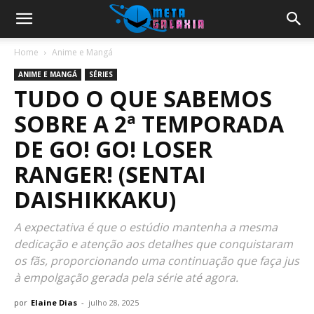
Home
Anime e Mangá
ANIME E MANGÁ
SÉRIES
TUDO O QUE SABEMOS
SOBRE A 2ª TEMPORADA
DE GO! GO! LOSER
RANGER! (SENTAI
DAISHIKKAKU)
A expectativa é que o estúdio mantenha a mesma
dedicação e atenção aos detalhes que conquistaram
os fãs, proporcionando uma continuação que faça jus
à empolgação gerada pela série até agora.
por
Elaine Dias
-
julho 28, 2025