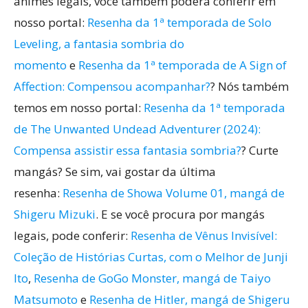
animes legais, você também poderá conferir em
nosso portal:
Resenha da 1ª temporada de Solo
Leveling, a fantasia sombria do
momento
e
Resenha da 1ª temporada de A Sign of
Affection: Compensou acompanhar?
? Nós também
temos em nosso portal:
Resenha da 1ª temporada
de The Unwanted Undead Adventurer (2024):
Compensa assistir essa fantasia sombria?
? Curte
mangás? Se sim, vai gostar da última
resenha:
Resenha de Showa Volume 01, mangá de
Shigeru Mizuki
. E se você procura por mangás
legais, pode conferir:
Resenha de Vênus Invisível:
Coleção de Histórias Curtas, com o Melhor de Junji
Ito
,
Resenha de GoGo Monster, mangá de Taiyo
Matsumoto
e
Resenha de Hitler, mangá de Shigeru