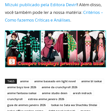
Mizuki publicado pela Editora Devir!
! Além disso,
você também pode ler a nossa matéria:
Critérios –
Como fazemos Críticas e Análises
.
TAGS
anime
anime baseado em light novel
anime bl isekai
anime boys love 2026
anime da crunchyroll 2026
anime fantasia isekai
anime studio deen
aresh indrack
crunchyroll
estreia anime janeiro 2026
guia de animes janeiro 2026
Isekai no Sata wa Shachiku Shidai
isekai office worker anime
light novel isekai bl
manga