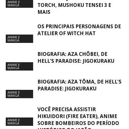
ANIME E
TORCH, MUSHOKU TENSEI 3 E
MANGÁ
MAIS
OS PRINCIPAIS PERSONAGENS DE
ATELIER OF WITCH HAT
ANIME E
MANGÁ
BIOGRAFIA: AZA CHŌBEI, DE
HELL’S PARADISE: JIGOKURAKU
ANIME E
MANGÁ
BIOGRAFIA: AZA TŌMA, DE HELL’S
PARADISE: JIGOKURAKU
ANIME E
MANGÁ
VOCÊ PRECISA ASSISTIR
HIKUIDORI (FIRE EATER), ANIME
ANIME E
SOBRE BOMBEIROS DO PERÍODO
MANGÁ