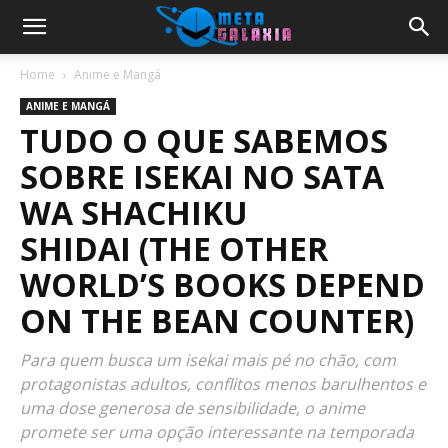
Home
Anime e Mangá
ANIME E MANGÁ
TUDO O QUE SABEMOS
SOBRE ISEKAI NO SATA
WA SHACHIKU
SHIDAI (THE OTHER
WORLD’S BOOKS DEPEND
ON THE BEAN COUNTER)
Para quem busca um isekai mais pé no chão, com
protagonistas adultos, conflitos menos barulhentos e
uma dose generosa de sensibilidade, o anime
promete ser uma opção interessante na temporada