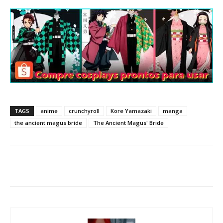
TAGS
anime
crunchyroll
Kore Yamazaki
manga
the ancient magus bride
The Ancient Magus' Bride