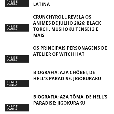
ANIME E
LATINA
MANGÁ
CRUNCHYROLL REVELA OS
ANIMES DE JULHO 2026: BLACK
ANIME E
TORCH, MUSHOKU TENSEI 3 E
MANGÁ
MAIS
OS PRINCIPAIS PERSONAGENS DE
ATELIER OF WITCH HAT
ANIME E
MANGÁ
BIOGRAFIA: AZA CHŌBEI, DE
HELL’S PARADISE: JIGOKURAKU
ANIME E
MANGÁ
BIOGRAFIA: AZA TŌMA, DE HELL’S
PARADISE: JIGOKURAKU
ANIME E
MANGÁ