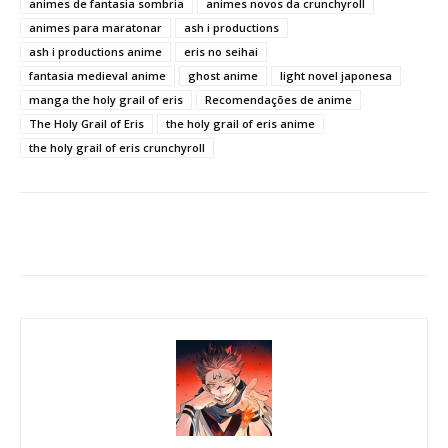
animes de fantasia sombria
animes novos da crunchyroll
animes para maratonar
ash i productions
ash i productions anime
eris no seihai
fantasia medieval anime
ghost anime
light novel japonesa
manga the holy grail of eris
Recomendações de anime
The Holy Grail of Eris
the holy grail of eris anime
the holy grail of eris crunchyroll