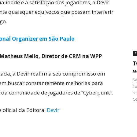
idade e a satisfação dos jogadores, a Devir
te quaisquer equívocos que possam interferir
go.
onal Organizer em São Paulo
F
Matheus Mello, Diretor de CRM na WPP
T
Ma
ada, a Devir reafirma seu compromisso em
Se
e em buscar constantemente melhorias para
Ta
es da comunidade de jogadores de “Cyberpunk”.
re
Co
 oficial da Editora:
Devir