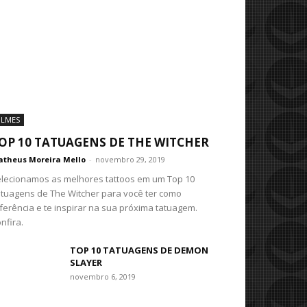
ILMES
OP 10 TATUAGENS DE THE WITCHER
theus Moreira Mello
-
novembro 29, 2019
lecionamos as melhores tattoos em um Top 10
tuagens de The Witcher para você ter como
ferência e te inspirar na sua próxima tatuagem.
nfira.
TOP 10 TATUAGENS DE DEMON
SLAYER
novembro 6, 2019