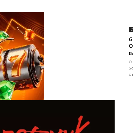
Reviews
G
G
e
C
El
O 
So
ch
notícias
sobre