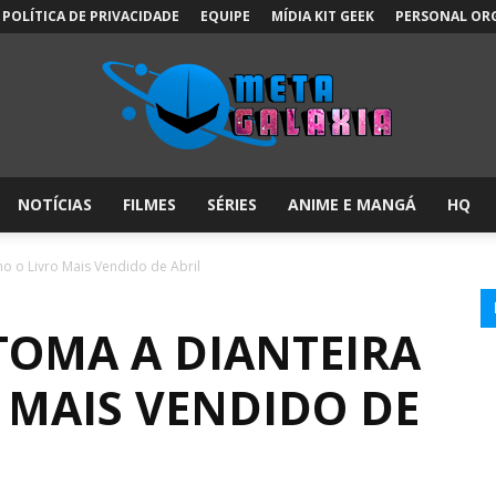
POLÍTICA DE PRIVACIDADE
EQUIPE
MÍDIA KIT GEEK
PERSONAL OR
NOTÍCIAS
FILMES
SÉRIES
ANIME E MANGÁ
HQ
Meta
o o Livro Mais Vendido de Abril
TOMA A DIANTEIRA
Galáxia:
 MAIS VENDIDO DE