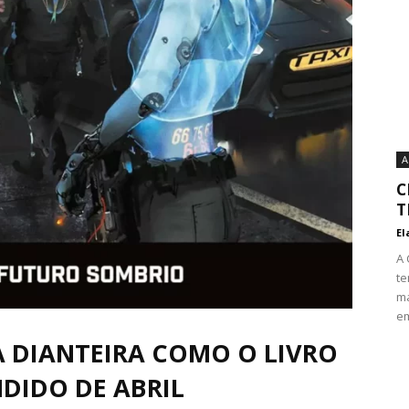
A
C
T
El
A 
te
ma
em
 DIANTEIRA COMO O LIVRO
DIDO DE ABRIL