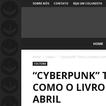
SOBRE NÓS
CONTATO
SEJA UM COLUNISTA
HOME
Home
Cultura
“Cyberpunk” Toma a Dianteira com
CULTURA
“CYBERPUNK” 
COMO O LIVRO
ABRIL