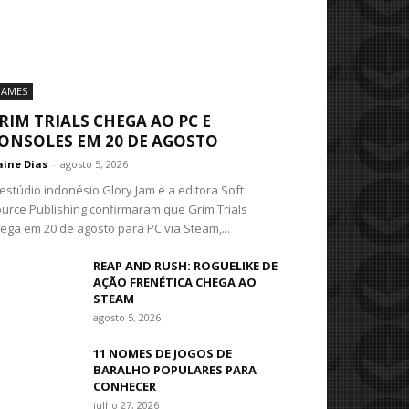
AMES
RIM TRIALS CHEGA AO PC E
ONSOLES EM 20 DE AGOSTO
aine Dias
-
agosto 5, 2026
estúdio indonésio Glory Jam e a editora Soft
urce Publishing confirmaram que Grim Trials
ega em 20 de agosto para PC via Steam,...
REAP AND RUSH: ROGUELIKE DE
AÇÃO FRENÉTICA CHEGA AO
STEAM
agosto 5, 2026
11 NOMES DE JOGOS DE
BARALHO POPULARES PARA
CONHECER
julho 27, 2026