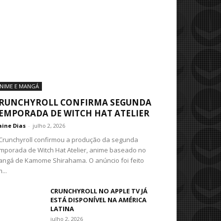
NIME E MANGÁ
RUNCHYROLL CONFIRMA SEGUNDA
EMPORADA DE WITCH HAT ATELIER
aine Dias
-
julho 2, 2026
Crunchyroll confirmou a produção da segunda
mporada de Witch Hat Atelier, anime baseado no
ngá de Kamome Shirahama. O anúncio foi feito
...
CRUNCHYROLL NO APPLE TV JÁ
ESTÁ DISPONÍVEL NA AMÉRICA
LATINA
julho 2, 2026