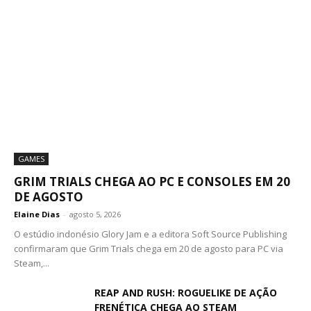
GAMES
GRIM TRIALS CHEGA AO PC E CONSOLES EM 20
DE AGOSTO
Elaine Dias
-
agosto 5, 2026
O estúdio indonésio Glory Jam e a editora Soft Source Publishing
confirmaram que Grim Trials chega em 20 de agosto para PC via
Steam,...
REAP AND RUSH: ROGUELIKE DE AÇÃO
FRENÉTICA CHEGA AO STEAM